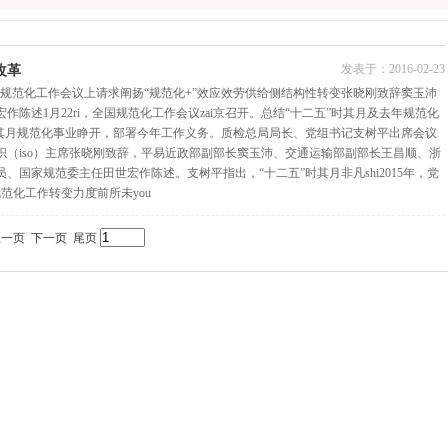
发表于：
2016-02-23
改革
年全国规范化工作会议上请求阐扬“规范化+”效应效劳供给侧结构性转变张晓刚致辞窦玉沛
作陈述1月22ri，全国规范化工作会议zai京召开。总结“十二五”时其月及去年规范化
时其月规范化事业睁开，部署今年工作义务。质检总局局长、党组书记支树平出席会议
织（iso）主席张晓刚致辞，平易近政部副部长窦玉沛、交通运输部副部长王昌顺、浙
国家规范委主任田世宏作陈述。支树平指出，“十二五”时其月非凡shi2015年，党
范化工作转变力度前所未you
上一页 下一页 尾页