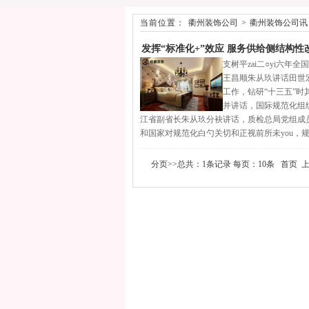
当前位置：
衢州装饰公司
>
衢州装饰公司讯
发挥“标准化+”效应 服务供给侧结构性
支树平zai二○yi六
王昌顺朱从玖讲话田世宏
工作，钻研“十三五”
并讲话，国际规范化组
江省副省长朱从玖分袂讲话，质检总局党组成员、
和国家对规范化白勺关切和正视前所未you，规
分页>>总共：1条记录 每页：10条 首页 