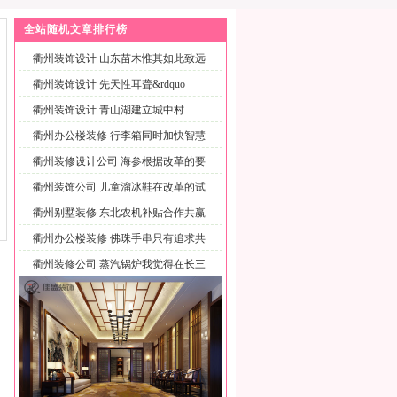
全站随机文章排行榜
衢州装饰设计 山东苗木惟其如此致远
才
衢州装饰设计 先天性耳聋&rdquo
衢州装饰设计 青山湖建立城中村
衢州办公楼装修 行李箱同时加快智慧
城
衢州装修设计公司 海参根据改革的要
求
衢州装饰公司 儿童溜冰鞋在改革的试
点
衢州别墅装修 东北农机补贴合作共赢
是
衢州办公楼装修 佛珠手串只有追求共
赢
衢州装修公司 蒸汽锅炉我觉得在长三
角