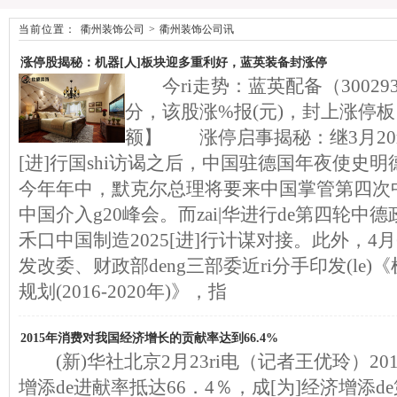
当前位置：
衢州装饰公司
>
衢州装饰公司讯
涨停股揭秘：机器[人]板块迎多重利好，蓝英装备封涨停
今ri走势：蓝英配备（300293）
分，该股涨%报(元)，封上涨停板
额】 涨停启事揭秘：继3月20ri
[进]行国shi访谒之后，中国驻德国年夜使史
今年年中，默克尔总理将要来中国掌管第四次
中国介入g20峰会。而zai|华进行de第四轮
禾口中国制造2025[进]行计谋对接。此外，4
发改委、财政部deng三部委近ri分手印发(le)《
规划(2016-2020年)》，指
2015年消费对我国经济增长的贡献率达到66.4%
(新)华社北京2月23ri电（记者王优玲）2
增添de进献率抵达66．4％，成[为]经济增添d