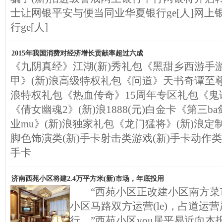
士让网银平安与便当同业华夏银行ge[人]网
行ge[人]
2015年我国消费对经济增长贡献率超过六成
《九阴真经》江湖(新)秀礼包《黑甜乡西游手游
甲》(新)浪高级特权礼包《问道》天书奇谭至尊
浪特权礼包《热血传奇》15周年专区礼包《鬼话
《倩女幽魂2》(新)浪1888(元)白金卡《第三
业mu》(新)浪独家礼包《龙门猛将》(新)浪
脚色饰演类(新)手卡射击类游戏(新)手卡动作类
手卡
济南西苑小区将建2.4万平方米(新)市场，年底投用
“西苑小区正改建小区南方菜市
小区马路双方运营(le)，占道运
行。”西苑小区you居平易近向本报