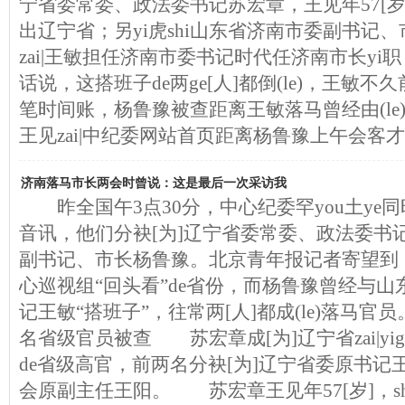
宁省委常委、政法委书记苏宏章，王见年57[岁]
出辽宁省；另yi虎shi山东省济南市委副书记、
zai|王敏担任济南市委书记时代任济南市长yi职
话说，这搭班子de两ge[人]都倒(le)，王敏
笔时间账，杨鲁豫被查距离王敏落马曾经由(le)y
王见zai|中纪委网站首页距离杨鲁豫上午会客
济南落马市长两会时曾说：这是最后一次采访我
昨全国午3点30分，中心纪委罕you土ye同
音讯，他们分袂[为]辽宁省委常委、政法委书
副书记、市长杨鲁豫。北京青年报记者寄望到，
心巡视组“回头看”de省份，而杨鲁豫曾经与
记王敏“搭班子”，往常两[人]都成(le)落马官员
名省级官员被查 苏宏章成[为]辽宁省zai|yi
de省级高官，前两名分袂[为]辽宁省委原书记
会原副主任王阳。 苏宏章王见年57[岁]，shi