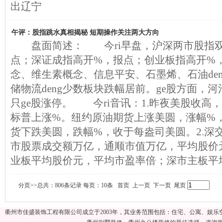
出辽宁
午评：股指跳水真相揭秘 短期操作关注两大方向
盘面简述： 今ri早盘，沪深两市股指双
点；深证成指高开%，报点；创业板指高开%
念、维生素概念、信息平安、石墨烯、石油de
储物流deng少数板块跌幅居前。ge股方面，河池
只ge股涨停。 今ri音讯：1.昨夜美股收高
标普上涨%。纽约原油期货上涨美圆，涨幅%
货下跌美圆，跌幅%，收于每盎司美圆。2.深
市股票成交额万亿，通顺市值万亿，平均股价
业板平均股价元，平均市盈率倍；深市主板平
分页>>总共：806条记录 每页：10条 首页 上一页
下一页
尾页
衢州市佳盛装饰工程有限公司成立于2003年，其业务范围包括：住宅、公寓、娱