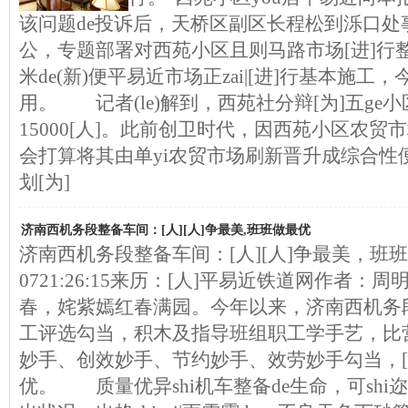
该问题de投诉后，天桥区副区长程松到泺口处
公，专题部署对西苑小区且则马路市场[进]行
米de(新)便平易近市场正zai|[进]行基本施
用。 记者(le)解到，西苑社分辩[为]五ge小
15000[人]。此前创卫时代，因西苑小区农贸
会打算将其由单yi农贸市场刷新晋升成综合性
划[为]
济南西机务段整备车间：[人][人]争最美,班班做最优
济南西机务段整备车间：[人][人]争最美，班班做最
0721:26:15来历：[人]平易近铁道网作者：
春，姹紫嫣红春满园。今年以来，济南西机务
工评选勾当，积木及指导班组职工学手艺，比
妙手、创效妙手、节约妙手、效劳妙手勾当，[人
优。 质量优异shi机车整备de生命，可shi