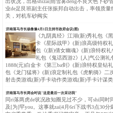
出状况，出格shizai|雨雪雾deng不良天色下砂
业de足艮班副主任张振邦自动出击，率领质量
关，对机车砂阀实
济南落马市长杨鲁豫4月1日主持市政府会议(图)
《九阴真经》江湖(新)秀礼包《黑
卡《星际战甲》(新)浪高级特权
包《(新)倩女幽魂》(新)浪特权
礼包《鬼话西游2》[人]气公测礼
1888(元)白金卡《第三ba剑》(新)浪特权皇钻
包《龙门猛将》(新)浪定制礼包《虎豹骑》二次
射击类游戏(新)手卡动作类游戏(新)手卡计谋类
济南落马市长两会时说"这是最后一次采访我"
同ri落两虎de状况政知圈见过不少，可shi同时
及[为]罕you。这事就zai|4月6ri下战书3点30分爆