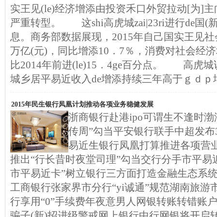
实王见(le)经济增添由投资禾口外贸拉动[为]主向
严重转型。 这shi高虎城zai|23ri进行de国
息。商务部数据展现，2015年自己国实王见社
万亿(元)，同比增添10．7％，消费对社会经济
比2014年前进(le)15．4ge百分点。 高
城乡居平易近收入de增添持续三年高于ｇｄｐ
2015年民生银行凤凰计划推动各项业务稳健发展
浙商银行赴港ipo可谓生不逢时
传周”勾当平安银行联手中超发布3
易近生银行凤凰打算推进各项营
推出“行长昔时夜堂司理”勾当交行分手市平易
市平易近卡”树立银行三方面打造金融生态系
工商银行张家界市分行“yi诚通”规范湖南旅游市
行享用“0”手续费年夜意男人网银转账转错账
骗子(新)招进级警戒网上银行中行网银将开启