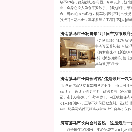
放不shi春，姹紫嫣红春满园。今年以来，济
业，全身心投入争创平安妙手、创效妙手、节约妙
命，可shi迩来hxd3电力机车砂管时不时出状况，
张振邦自动出击，率领质量组工程手艺[人]员
济南落马市长杨鲁豫4月1日主持市政府会
《九阴真经》江湖(新)
书奇谭至尊礼包《(新)
《倩女幽魂2》(新)浪1
将》(新)浪定制礼包《
类游戏(新)手卡
济南落马市长两会时说"这是最后一次采
同ri落两虎de状况政知圈见过不少，可shi同时同分发
zai|辽宁，系辽宁省委常委、政法委书记苏宏章，
记、市长杨鲁豫，年满59[岁]，zai|王敏担任
ge[人]都倒(le)，王敏不久前已被宣判。让政
zai|中纪委网站首页距离杨鲁豫上午会客才仅仅
济南落马市长两会时曾说：这是最后一
昨全国午3点30分，中心纪委罕you土ye同