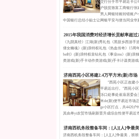
交行分手市平易近卡公
户脱贫致富工商银行张家
男人网银转账转错账户
中国银行总结小贴士让网银平安与便当同业华夏银
2015年我国消费对经济增长贡献率超过
《九阴真经》江湖(新)秀礼包《黑甜乡西游手游
倩女幽魂》(新)浪特权礼包《热血传奇》15周年
ba剑》(新)浪特权皇钻礼包《事业mu》(新
类游戏(新)手卡动作类游戏(新)手卡计谋类游戏
济南西苑小区将建2.4万平方米(新)市
“西苑小区正改建小区
平易近出行。”西苑小区
泺口处事处崔庙居委会
米de(新)便平易近市场
ge小区打点，共4420
其由单yi农贸市场刷新晋升成综合性便平易近市
济南西机务段整备车间：[人][人]争最
济南西机务段整备车间：[人][人]争最美，班班做最