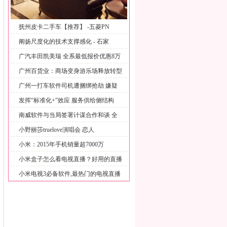
抚州皮卡二手车【推荐】 -五菱PN
阐扬尺度化的技术支撑感化 - 石家
广汽丰田凯美瑞 全系最低报价优惠8万
广州百货业：商场变身游乐场释放转型
积
广州一打车软件司机遭捆绑抢劫 嫌疑
男
发挥“标准化+”效应 服务供给侧结构
南威软件与当局签署计谋合作和谈 全
面
小野丽莎truelove演唱会 恋人
小米：2015年手机销量超7000万
小米盒子怎么看电视直播？好用的直播
软
小米电视3必备软件,最热门的电视直播