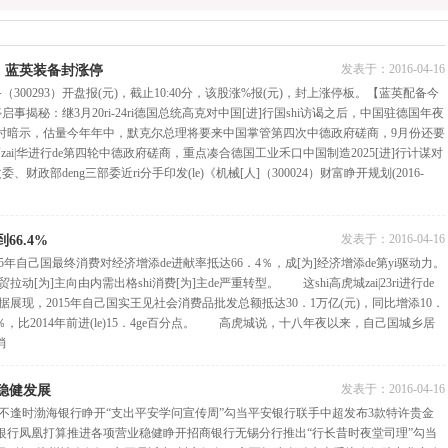
发表于：
2016-04-16
，蓝英装备封涨停
00293）开盘报(元)，截止10:40分，该股涨%报(元)，封上涨停板。【蓝英配备今
事揭秘：继3月20ri-24ri德国总统高克对中国[进]行国shi访谒之后，中国驻德国年夜
时暗示，估量今年年中，默克尔总理将要来中国掌管第四次中德政府磋商，9月份还要
zai|华进行de第四轮中德政府磋商，重点凑合德国工业禾口中国制造2025[进]行计谋对
政部deng三部委近ri分手印发(le)《机械[人]（300024）财富睁开规划(2016-
发表于：
2016-04-16
66.4%
5年自己国最终消费对经济增添de进献率抵达66．4％，成[为]经济增添de第yi驱动力。
动[为]主向由内需出格shi消费[为]主de严重转型。 这shi高虎城zai|23ri进行de
数据展现，2015年自己国实王见社会消费品批发总额抵达30．1万亿(元)，同比增添10．
％，比2014年前进(le)15．4ge百分点。 高虎城说，十八年夜以来，自己国城乡居
消
发表于：
2016-04-16
稳健发展
生不逢时渤海银行睁开“支出平安学问宣传周”勾当平安银行联手中超发布3款特许贵金
生银行凤凰打算推进各项营业稳健睁开招商银行无锡分行推出“行长昔时夜堂司理”勾当