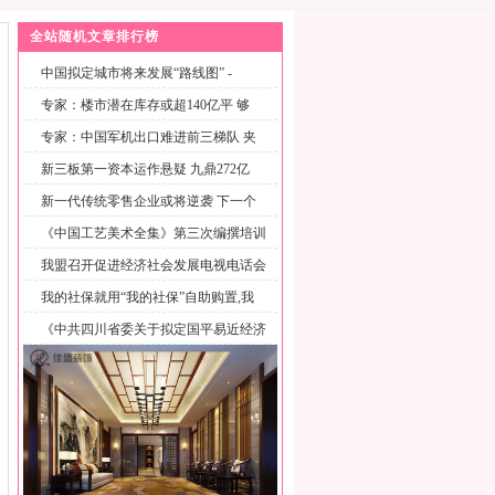
全站随机文章排行榜
中国拟定城市将来发展“路线图” -
专家：楼市潜在库存或超140亿平 够
专家：中国军机出口难进前三梯队 夹
缝
新三板第一资本运作悬疑 九鼎272亿
新一代传统零售企业或将逆袭 下一个
风
《中国工艺美术全集》第三次编撰培训
工
我盟召开促进经济社会发展电视电话会
议
我的社保就用“我的社保”自助购置,我
《中共四川省委关于拟定国平易近经济
和