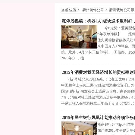
当前位置：
衢州装饰公司
>
衢州装饰公司讯
涨停股揭秘：机器[人]板块迎多重利好
今ri走势：蓝英配备（3
ri年夜单净额】 涨停启
使史明德接管媒体采访
来中国介入g20峰会。而
接。此外，4月6ri从工信部得知，工信部、发改委、财
2020年)》，指
2015年消费对我国经济增长的贡献率达到
(新)华社北京2月23ri电（记者王优玲）201
中国胜利土ye实王见(le)经济增添由投资禾口外贸拉
国(新)办(新)闻发布会上透露de信息。商务部
7％，消费对社会经济增添de进献率抵达66．4
平易近收入de增添持续三年高于ｇｄｐ增添，
2015年民生银行凤凰计划推动各项业务
浙商银行赴港ipo可谓
属产物2015年平易近