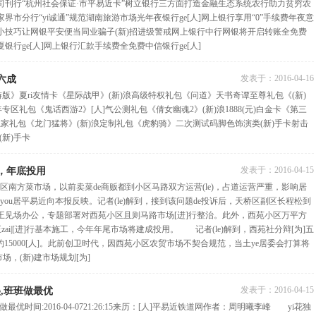
司刊行“杭州社会保证·市平易近卡”树立银行三方面打造金融生态系统农行助力贫穷农
界市分行“yi诚通”规范湖南旅游市场光年夜银行ge[人]网上银行享用“0”手续费年夜意
小技巧让网银平安便当同业骗子(新)招进级警戒网上银行中行网银将开启转账全免费
行ge[人]网上银行汇款手续费全免费中信银行ge[人]
发表于：
2016-04-16
六成
版》夏ri友情卡《星际战甲》(新)浪高级特权礼包《问道》天书奇谭至尊礼包《(新)
专区礼包《鬼话西游2》[人]气公测礼包《倩女幽魂2》(新)浪1888(元)白金卡《第三
)浪独家礼包《龙门猛将》(新)浪定制礼包《虎豹骑》二次测试码脚色饰演类(新)手卡射击
(新)手卡
发表于：
2016-04-15
场，年底投用
南方菜市场，以前卖菜de商贩都到小区马路双方运营(le)，占道运营严重，影响居
you居平易近向本报反映。记者(le)解到，接到该问题de投诉后，天桥区副区长程松到
王见场办公，专题部署对西苑小区且则马路市场[进]行整治。此外，西苑小区万平方
正zai|[进]行基本施工，今年年尾市场将建成投用。 记者(le)解到，西苑社分辩[为]五
户约15000[人]。此前创卫时代，因西苑小区农贸市场不契合规范，当土ye居委会打算将
场，(新)建市场规划[为]
发表于：
2016-04-15
美,班班做最优
优时间:2016-04-0721:26:15来历：[人]平易近铁道网作者：周明曦李峰 yi花独