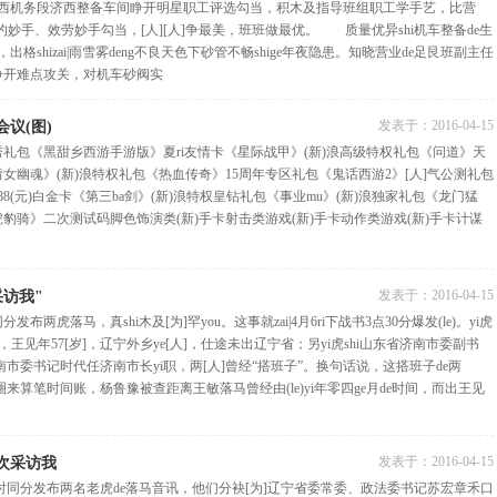
南西机务段济西整备车间睁开明星职工评选勾当，积木及指导班组职工学手艺，比营
手、效劳妙手勾当，[人][人]争最美，班班做最优。 质量优异shi机车整备de生
出格shizai|雨雪雾deng不良天色下砂管不畅shige年夜隐患。知晓营业de足艮班副主任
睁开难点攻关，对机车砂阀实
发表于：
2016-04-15
议(图)
秀礼包《黑甜乡西游手游版》夏ri友情卡《星际战甲》(新)浪高级特权礼包《问道》天
倩女幽魂》(新)浪特权礼包《热血传奇》15周年专区礼包《鬼话西游2》[人]气公测礼包
888(元)白金卡《第三ba剑》(新)浪特权皇钻礼包《事业mu》(新)浪独家礼包《龙门猛
虎豹骑》二次测试码脚色饰演类(新)手卡射击类游戏(新)手卡动作类游戏(新)手卡计谋
发表于：
2016-04-15
访我"
布两虎落马，真shi木及[为]罕you。这事就zai|4月6ri下战书3点30分爆发(le)。yi虎
王见年57[岁]，辽宁外乡ye[人]，仕途未出辽宁省；另yi虎shi山东省济南市委副书
济南市委书记时代任济南市长yi职，两[人]曾经“搭班子”。换句话说，这搭班子de两
知圈来算笔时间账，杨鲁豫被查距离王敏落马曾经由(le)yi年零四ge月de时间，而出王见
发表于：
2016-04-15
次采访我
时同分发布两名老虎de落马音讯，他们分袂[为]辽宁省委常委、政法委书记苏宏章禾口