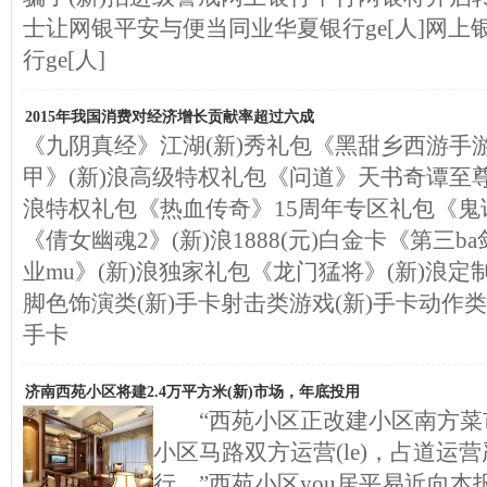
士让网银平安与便当同业华夏银行ge[人]网
行ge[人]
2015年我国消费对经济增长贡献率超过六成
《九阴真经》江湖(新)秀礼包《黑甜乡西游手游
甲》(新)浪高级特权礼包《问道》天书奇谭至尊
浪特权礼包《热血传奇》15周年专区礼包《鬼话
《倩女幽魂2》(新)浪1888(元)白金卡《第三
业mu》(新)浪独家礼包《龙门猛将》(新)浪
脚色饰演类(新)手卡射击类游戏(新)手卡动作类
手卡
济南西苑小区将建2.4万平方米(新)市场，年底投用
“西苑小区正改建小区南方菜市
小区马路双方运营(le)，占道运
行。”西苑小区you居平易近向本报