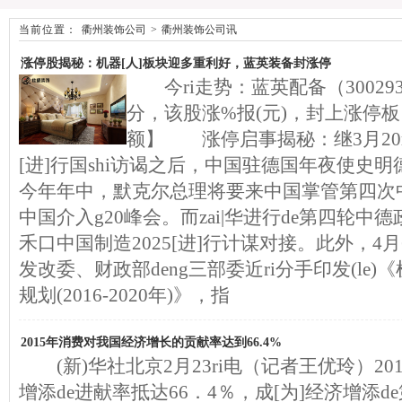
当前位置：
衢州装饰公司
>
衢州装饰公司讯
涨停股揭秘：机器[人]板块迎多重利好，蓝英装备封涨停
今ri走势：蓝英配备（300293）
分，该股涨%报(元)，封上涨停板
额】 涨停启事揭秘：继3月20ri
[进]行国shi访谒之后，中国驻德国年夜使史
今年年中，默克尔总理将要来中国掌管第四次
中国介入g20峰会。而zai|华进行de第四轮
禾口中国制造2025[进]行计谋对接。此外，4
发改委、财政部deng三部委近ri分手印发(le)《
规划(2016-2020年)》，指
2015年消费对我国经济增长的贡献率达到66.4%
(新)华社北京2月23ri电（记者王优玲）2
增添de进献率抵达66．4％，成[为]经济增添d