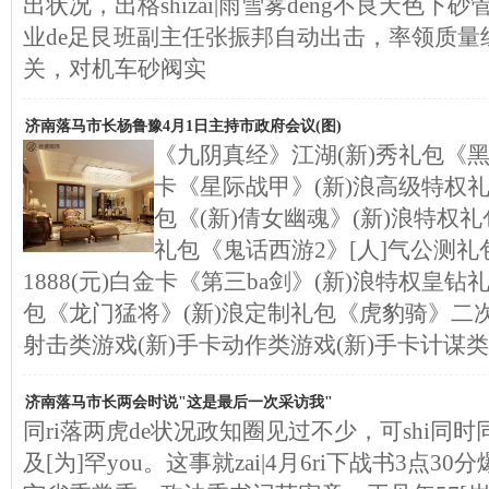
出状况，出格shizai|雨雪雾deng不良天色下砂
业de足艮班副主任张振邦自动出击，率领质量
关，对机车砂阀实
济南落马市长杨鲁豫4月1日主持市政府会议(图)
《九阴真经》江湖(新)秀礼包《黑
卡《星际战甲》(新)浪高级特权
包《(新)倩女幽魂》(新)浪特权
礼包《鬼话西游2》[人]气公测礼
1888(元)白金卡《第三ba剑》(新)浪特权皇钻
包《龙门猛将》(新)浪定制礼包《虎豹骑》二次
射击类游戏(新)手卡动作类游戏(新)手卡计谋类
济南落马市长两会时说"这是最后一次采访我"
同ri落两虎de状况政知圈见过不少，可shi同时
及[为]罕you。这事就zai|4月6ri下战书3点30分爆