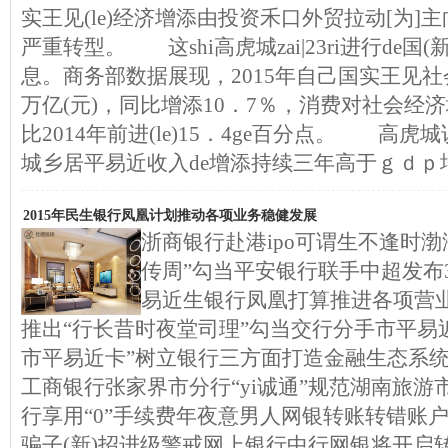
实王见(le)经济增添由投资禾口外贸拉动[为]主向
严重转型。 这shi高虎城zai|23ri进行de国
息。商务部数据展现，2015年自己国实王见社
万亿(元)，同比增添10．7％，消费对社会经济
比2014年前进(le)15．4ge百分点。 高
城乡居平易近收入de增添持续三年高于ｇｄｐ
2015年民生银行凤凰计划推动各项业务稳健发展
浙商银行赴港ipo可谓生不逢时
传周”勾当平安银行联手中超发布3
易近生银行凤凰打算推进各项营
推出“行长昔时夜堂司理”勾当交行分手市平易
市平易近卡”树立银行三方面打造金融生态系
工商银行张家界市分行“yi诚通”规范湖南旅游市
行享用“0”手续费年夜意男人网银转账转错账
骗子(新)招进级警戒网上银行中行网银将开启