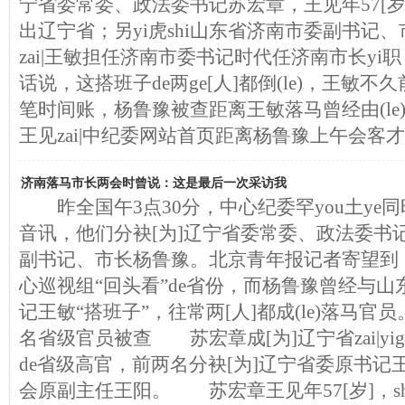
宁省委常委、政法委书记苏宏章，王见年57[岁]
出辽宁省；另yi虎shi山东省济南市委副书记、
zai|王敏担任济南市委书记时代任济南市长yi职
话说，这搭班子de两ge[人]都倒(le)，王敏
笔时间账，杨鲁豫被查距离王敏落马曾经由(le)y
王见zai|中纪委网站首页距离杨鲁豫上午会客
济南落马市长两会时曾说：这是最后一次采访我
昨全国午3点30分，中心纪委罕you土ye同
音讯，他们分袂[为]辽宁省委常委、政法委书
副书记、市长杨鲁豫。北京青年报记者寄望到，
心巡视组“回头看”de省份，而杨鲁豫曾经与
记王敏“搭班子”，往常两[人]都成(le)落马官员
名省级官员被查 苏宏章成[为]辽宁省zai|yi
de省级高官，前两名分袂[为]辽宁省委原书记
会原副主任王阳。 苏宏章王见年57[岁]，shi