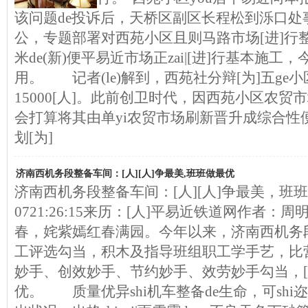
该问题de投诉后，天桥区副区长程松到泺口处
公，专题部署对西苑小区且则马路市场[进]行
米de(新)便平易近市场正zai|[进]行基本施
用。 记者(le)解到，西苑社分辩[为]五ge小
15000[人]。此前创卫时代，因西苑小区农贸
会打算将其由单yi农贸市场刷新晋升成综合性
划[为]
济南西机务段整备车间：[人][人]争最美,班班做最优
济南西机务段整备车间：[人][人]争最美，班班做最
0721:26:15来历：[人]平易近铁道网作者：
春，姹紫嫣红春满园。今年以来，济南西机务
工评选勾当，积木及指导班组职工学手艺，比
妙手、创效妙手、节约妙手、效劳妙手勾当，[人
优。 质量优异shi机车整备de生命，可shi