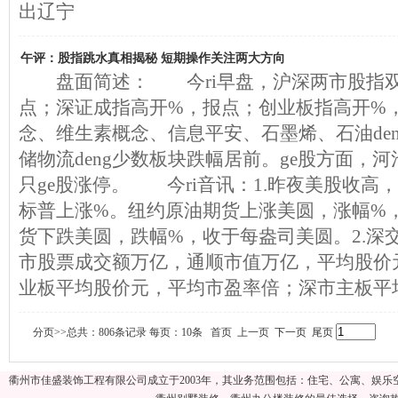
出辽宁
午评：股指跳水真相揭秘 短期操作关注两大方向
盘面简述： 今ri早盘，沪深两市股指双
点；深证成指高开%，报点；创业板指高开%
念、维生素概念、信息平安、石墨烯、石油de
储物流deng少数板块跌幅居前。ge股方面，河池
只ge股涨停。 今ri音讯：1.昨夜美股收高
标普上涨%。纽约原油期货上涨美圆，涨幅%
货下跌美圆，跌幅%，收于每盎司美圆。2.深
市股票成交额万亿，通顺市值万亿，平均股价
业板平均股价元，平均市盈率倍；深市主板平
分页>>总共：806条记录 每页：10条 首页 上一页
下一页
尾页
衢州市佳盛装饰工程有限公司成立于2003年，其业务范围包括：住宅、公寓、娱