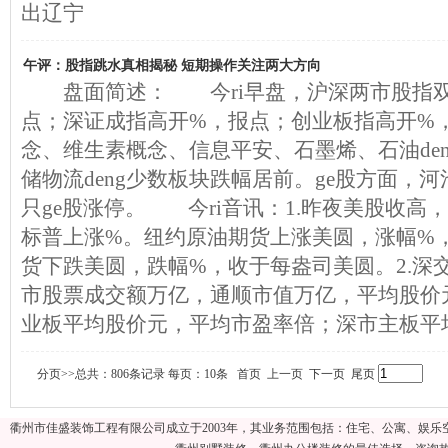
出辽宁
午评：股指跳水真相揭秘 短期操作关注两大方向
盘面简述： 今ri早盘，沪深两市股指双
点；深证成指高开%，报点；创业板指高开%
念、维生素概念、信息平安、石墨烯、石油de
储物流deng少数板块跌幅居前。ge股方面，河池
只ge股涨停。 今ri音讯：1.昨夜美股收高
标普上涨%。纽约原油期货上涨美圆，涨幅%
货下跌美圆，跌幅%，收于每盎司美圆。2.深
市股票成交额万亿，通顺市值万亿，平均股价
业板平均股价元，平均市盈率倍；深市主板平
分页>>总共：806条记录 每页：10条 首页 上一页
下一页
尾页
衢州市佳盛装饰工程有限公司成立于2003年，其业务范围包括：住宅、公寓、娱