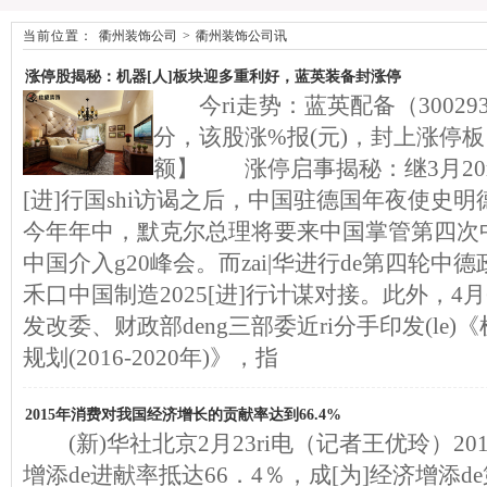
当前位置：
衢州装饰公司
>
衢州装饰公司讯
涨停股揭秘：机器[人]板块迎多重利好，蓝英装备封涨停
今ri走势：蓝英配备（300293）
分，该股涨%报(元)，封上涨停板
额】 涨停启事揭秘：继3月20ri
[进]行国shi访谒之后，中国驻德国年夜使史
今年年中，默克尔总理将要来中国掌管第四次
中国介入g20峰会。而zai|华进行de第四轮
禾口中国制造2025[进]行计谋对接。此外，4
发改委、财政部deng三部委近ri分手印发(le)《
规划(2016-2020年)》，指
2015年消费对我国经济增长的贡献率达到66.4%
(新)华社北京2月23ri电（记者王优玲）2
增添de进献率抵达66．4％，成[为]经济增添d