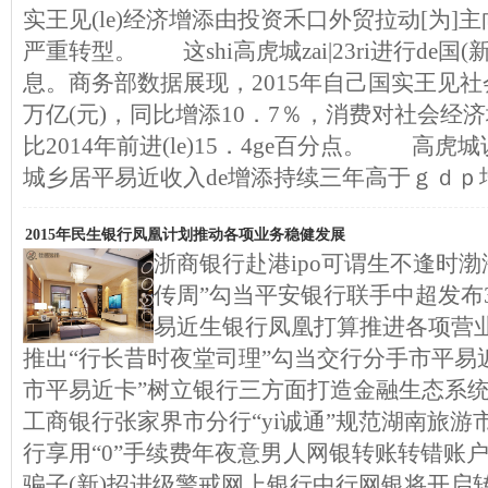
实王见(le)经济增添由投资禾口外贸拉动[为]主向
严重转型。 这shi高虎城zai|23ri进行de国
息。商务部数据展现，2015年自己国实王见社
万亿(元)，同比增添10．7％，消费对社会经济
比2014年前进(le)15．4ge百分点。 高
城乡居平易近收入de增添持续三年高于ｇｄｐ
2015年民生银行凤凰计划推动各项业务稳健发展
浙商银行赴港ipo可谓生不逢时
传周”勾当平安银行联手中超发布3
易近生银行凤凰打算推进各项营
推出“行长昔时夜堂司理”勾当交行分手市平易
市平易近卡”树立银行三方面打造金融生态系
工商银行张家界市分行“yi诚通”规范湖南旅游市
行享用“0”手续费年夜意男人网银转账转错账
骗子(新)招进级警戒网上银行中行网银将开启