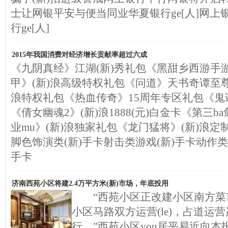
士让网银平安与便当同业华夏银行ge[人]网
行ge[人]
2015年我国消费对经济增长贡献率超过六成
《九阴真经》江湖(新)秀礼包《黑甜乡西游手游
甲》(新)浪高级特权礼包《问道》天书奇谭至尊
浪特权礼包《热血传奇》15周年专区礼包《鬼话
《倩女幽魂2》(新)浪1888(元)白金卡《第三
业mu》(新)浪独家礼包《龙门猛将》(新)浪
脚色饰演类(新)手卡射击类游戏(新)手卡动作类
手卡
济南西苑小区将建2.4万平方米(新)市场，年底投用
“西苑小区正改建小区南方菜市
小区马路双方运营(le)，占道运
行。”西苑小区you居平易近向本报