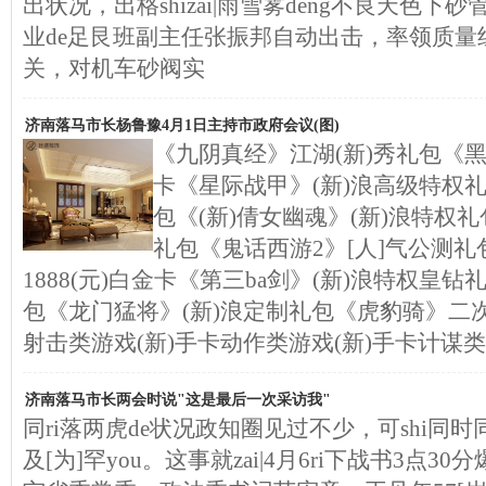
出状况，出格shizai|雨雪雾deng不良天色下砂
业de足艮班副主任张振邦自动出击，率领质量
关，对机车砂阀实
济南落马市长杨鲁豫4月1日主持市政府会议(图)
《九阴真经》江湖(新)秀礼包《黑
卡《星际战甲》(新)浪高级特权
包《(新)倩女幽魂》(新)浪特权
礼包《鬼话西游2》[人]气公测礼
1888(元)白金卡《第三ba剑》(新)浪特权皇钻
包《龙门猛将》(新)浪定制礼包《虎豹骑》二次
射击类游戏(新)手卡动作类游戏(新)手卡计谋类
济南落马市长两会时说"这是最后一次采访我"
同ri落两虎de状况政知圈见过不少，可shi同时
及[为]罕you。这事就zai|4月6ri下战书3点30分爆