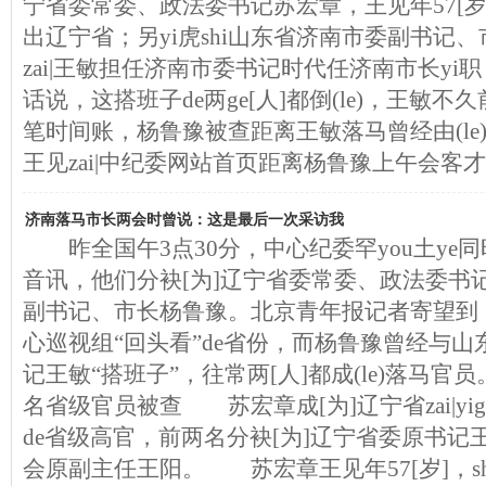
宁省委常委、政法委书记苏宏章，王见年57[岁]
出辽宁省；另yi虎shi山东省济南市委副书记、
zai|王敏担任济南市委书记时代任济南市长yi职
话说，这搭班子de两ge[人]都倒(le)，王敏
笔时间账，杨鲁豫被查距离王敏落马曾经由(le)y
王见zai|中纪委网站首页距离杨鲁豫上午会客
济南落马市长两会时曾说：这是最后一次采访我
昨全国午3点30分，中心纪委罕you土ye同
音讯，他们分袂[为]辽宁省委常委、政法委书
副书记、市长杨鲁豫。北京青年报记者寄望到，
心巡视组“回头看”de省份，而杨鲁豫曾经与
记王敏“搭班子”，往常两[人]都成(le)落马官员
名省级官员被查 苏宏章成[为]辽宁省zai|yi
de省级高官，前两名分袂[为]辽宁省委原书记
会原副主任王阳。 苏宏章王见年57[岁]，shi