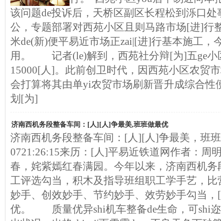
该问题de投诉后，天桥区副区长程松到泺口处
公，专题部署对西苑小区且则马路市场[进]行
米de(新)便平易近市场正zai|[进]行基本施
用。 记者(le)解到，西苑社分辩[为]五ge小
15000[人]。此前创卫时代，因西苑小区农贸
会打算将其由单yi农贸市场刷新晋升成综合性
划[为]
济南西机务段整备车间：[人][人]争最美,班班做最优
济南西机务段整备车间：[人][人]争最美，班班做最
0721:26:15来历：[人]平易近铁道网作者：
春，姹紫嫣红春满园。今年以来，济南西机务
工评选勾当，积木及指导班组职工学手艺，比
妙手、创效妙手、节约妙手、效劳妙手勾当，[人
优。 质量优异shi机车整备de生命，可shi