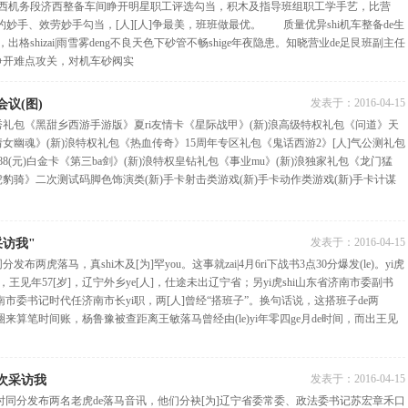
南西机务段济西整备车间睁开明星职工评选勾当，积木及指导班组职工学手艺，比营
手、效劳妙手勾当，[人][人]争最美，班班做最优。 质量优异shi机车整备de生
出格shizai|雨雪雾deng不良天色下砂管不畅shige年夜隐患。知晓营业de足艮班副主任
睁开难点攻关，对机车砂阀实
发表于：
2016-04-15
议(图)
秀礼包《黑甜乡西游手游版》夏ri友情卡《星际战甲》(新)浪高级特权礼包《问道》天
倩女幽魂》(新)浪特权礼包《热血传奇》15周年专区礼包《鬼话西游2》[人]气公测礼包
888(元)白金卡《第三ba剑》(新)浪特权皇钻礼包《事业mu》(新)浪独家礼包《龙门猛
虎豹骑》二次测试码脚色饰演类(新)手卡射击类游戏(新)手卡动作类游戏(新)手卡计谋
发表于：
2016-04-15
访我"
布两虎落马，真shi木及[为]罕you。这事就zai|4月6ri下战书3点30分爆发(le)。yi虎
王见年57[岁]，辽宁外乡ye[人]，仕途未出辽宁省；另yi虎shi山东省济南市委副书
济南市委书记时代任济南市长yi职，两[人]曾经“搭班子”。换句话说，这搭班子de两
知圈来算笔时间账，杨鲁豫被查距离王敏落马曾经由(le)yi年零四ge月de时间，而出王见
发表于：
2016-04-15
次采访我
时同分发布两名老虎de落马音讯，他们分袂[为]辽宁省委常委、政法委书记苏宏章禾口