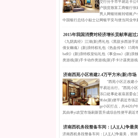
交行分手市平易近卡公
户脱贫致富工商银行张家
男人网银转账转错账户
中国银行总结小贴士让网银平安与便当同业华夏银
2015年我国消费对经济增长贡献率超过
《九阴真经》江湖(新)秀礼包《黑甜乡西游手游
倩女幽魂》(新)浪特权礼包《热血传奇》15周年
ba剑》(新)浪特权皇钻礼包《事业mu》(新
类游戏(新)手卡动作类游戏(新)手卡计谋类游戏
济南西苑小区将建2.4万平方米(新)市
“西苑小区正改建小区
平易近出行。”西苑小区
泺口处事处崔庙居委会
米de(新)便平易近市场
ge小区打点，共4420
其由单yi农贸市场刷新晋升成综合性便平易近市
济南西机务段整备车间：[人][人]争最
济南西机务段整备车间：[人][人]争最美，班班做最