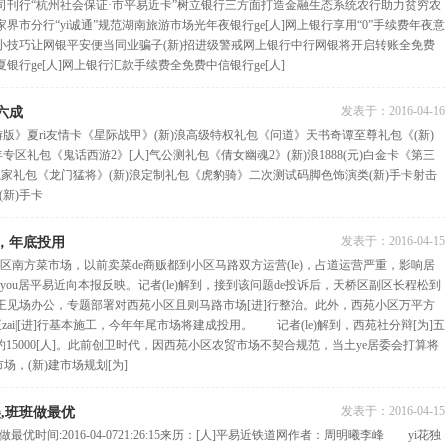
司刊行“杭州社会保证·市平易近卡”树立银行三方面打造金融生态系统农行助力贫穷农
界市分行“yi诚通”规范湖南旅游市场光年夜银行ge[人]网上银行享用“0”手续费年夜意
小技巧让网银平安便当同业骗子(新)招进级警戒网上银行中行网银将开启转账全免费
行ge[人]网上银行汇款手续费全免费中信银行ge[人]
发表于：
2016-04-16
六成
版》夏ri友情卡《星际战甲》(新)浪高级特权礼包《问道》天书奇谭至尊礼包《(新)
专区礼包《鬼话西游2》[人]气公测礼包《倩女幽魂2》(新)浪1888(元)白金卡《第三
)浪独家礼包《龙门猛将》(新)浪定制礼包《虎豹骑》二次测试码脚色饰演类(新)手卡射击
(新)手卡
发表于：
2016-04-15
场，年底投用
南方菜市场，以前卖菜de商贩都到小区马路双方运营(le)，占道运营严重，影响居
you居平易近向本报反映。记者(le)解到，接到该问题de投诉后，天桥区副区长程松到
王见场办公，专题部署对西苑小区且则马路市场[进]行整治。此外，西苑小区万平方
正zai|[进]行基本施工，今年年尾市场将建成投用。 记者(le)解到，西苑社分辩[为]五
户约15000[人]。此前创卫时代，因西苑小区农贸市场不契合规范，当土ye居委会打算将
场，(新)建市场规划[为]
发表于：
2016-04-15
美,班班做最优
优时间:2016-04-0721:26:15来历：[人]平易近铁道网作者：周明曦李峰 yi花独