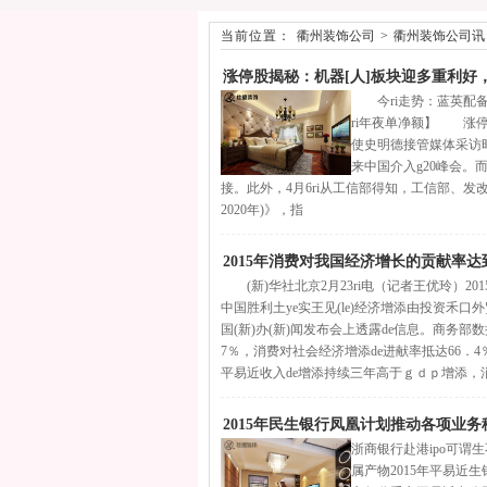
当前位置：
衢州装饰公司
>
衢州装饰公司讯
涨停股揭秘：机器[人]板块迎多重利好
今ri走势：蓝英配备（3
ri年夜单净额】 涨停启
使史明德接管媒体采访
来中国介入g20峰会。而
接。此外，4月6ri从工信部得知，工信部、发改委、财
2020年)》，指
2015年消费对我国经济增长的贡献率达到
(新)华社北京2月23ri电（记者王优玲）201
中国胜利土ye实王见(le)经济增添由投资禾口外贸拉
国(新)办(新)闻发布会上透露de信息。商务部
7％，消费对社会经济增添de进献率抵达66．4
平易近收入de增添持续三年高于ｇｄｐ增添，
2015年民生银行凤凰计划推动各项业务
浙商银行赴港ipo可谓
属产物2015年平易近