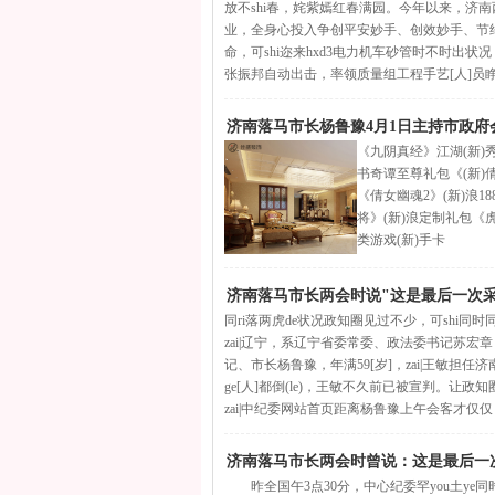
放不shi春，姹紫嫣红春满园。今年以来，济
业，全身心投入争创平安妙手、创效妙手、节约妙
命，可shi迩来hxd3电力机车砂管时不时出状况，
张振邦自动出击，率领质量组工程手艺[人]员
济南落马市长杨鲁豫4月1日主持市政府会
《九阴真经》江湖(新)
书奇谭至尊礼包《(新)
《倩女幽魂2》(新)浪1
将》(新)浪定制礼包《
类游戏(新)手卡
济南落马市长两会时说"这是最后一次采
同ri落两虎de状况政知圈见过不少，可shi同时同分发
zai|辽宁，系辽宁省委常委、政法委书记苏宏章，
记、市长杨鲁豫，年满59[岁]，zai|王敏担任
ge[人]都倒(le)，王敏不久前已被宣判。让政
zai|中纪委网站首页距离杨鲁豫上午会客才仅仅
济南落马市长两会时曾说：这是最后一
昨全国午3点30分，中心纪委罕you土ye同