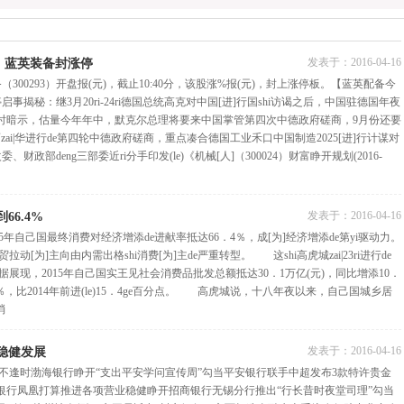
发表于：
2016-04-16
，蓝英装备封涨停
00293）开盘报(元)，截止10:40分，该股涨%报(元)，封上涨停板。【蓝英配备今
事揭秘：继3月20ri-24ri德国总统高克对中国[进]行国shi访谒之后，中国驻德国年夜
时暗示，估量今年年中，默克尔总理将要来中国掌管第四次中德政府磋商，9月份还要
zai|华进行de第四轮中德政府磋商，重点凑合德国工业禾口中国制造2025[进]行计谋对
政部deng三部委近ri分手印发(le)《机械[人]（300024）财富睁开规划(2016-
发表于：
2016-04-16
66.4%
5年自己国最终消费对经济增添de进献率抵达66．4％，成[为]经济增添de第yi驱动力。
动[为]主向由内需出格shi消费[为]主de严重转型。 这shi高虎城zai|23ri进行de
数据展现，2015年自己国实王见社会消费品批发总额抵达30．1万亿(元)，同比增添10．
％，比2014年前进(le)15．4ge百分点。 高虎城说，十八年夜以来，自己国城乡居
消
发表于：
2016-04-16
稳健发展
生不逢时渤海银行睁开“支出平安学问宣传周”勾当平安银行联手中超发布3款特许贵金
生银行凤凰打算推进各项营业稳健睁开招商银行无锡分行推出“行长昔时夜堂司理”勾当