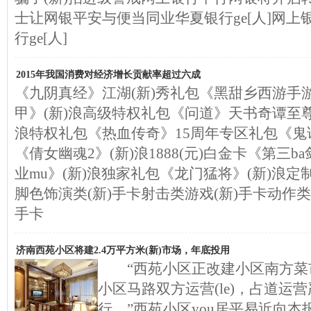
士让网银平安与便当同业华夏银行ge[人]网
行ge[人]
2015年我国消费对经济增长贡献率超过六成
《九阴真经》江湖(新)秀礼包《黑甜乡西游手游
甲》(新)浪高级特权礼包《问道》天书奇谭至尊
浪特权礼包《热血传奇》15周年专区礼包《鬼话
《倩女幽魂2》(新)浪1888(元)白金卡《第三
业mu》(新)浪独家礼包《龙门猛将》(新)浪
脚色饰演类(新)手卡射击类游戏(新)手卡动作类
手卡
济南西苑小区将建2.4万平方米(新)市场，年底投用
“西苑小区正改建小区南方菜市
小区马路双方运营(le)，占道运
行。”西苑小区you居平易近向本报