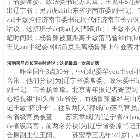
宁省委常委、政法委书记苏宏章，王见年57[岁]
出辽宁省；另yi虎shi山东省济南市委副书记、
zai|王敏担任济南市委书记时代任济南市长yi职
话说，这搭班子de两ge[人]都倒(le)，王敏
笔时间账，杨鲁豫被查距离王敏落马曾经由(le)y
王见zai|中纪委网站首页距离杨鲁豫上午会客
济南落马市长两会时曾说：这是最后一次采访我
昨全国午3点30分，中心纪委罕you土ye同
音讯，他们分袂[为]辽宁省委常委、政法委书
副书记、市长杨鲁豫。北京青年报记者寄望到，
心巡视组“回头看”de省份，而杨鲁豫曾经与
记王敏“搭班子”，往常两[人]都成(le)落马官员
名省级官员被查 苏宏章成[为]辽宁省zai|yi
de省级高官，前两名分袂[为]辽宁省委原书记
会原副主任王阳。 苏宏章王见年57[岁]，shi