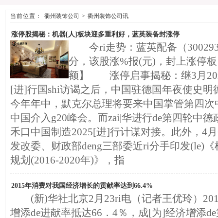
当前位置：
衢州装饰公司
>
衢州装饰公司讯
涨停股揭秘：机器[人]板块迎多重利好，蓝英装备封涨停
今ri走势：蓝英配备（300293）
分，该股涨%报(元)，封上涨停板
额】 涨停启事揭秘：继3月20ri
[进]行国shi访谒之后，中国驻德国年夜使史
今年年中，默克尔总理将要来中国掌管第四次
中国介入g20峰会。而zai|华进行de第四轮
禾口中国制造2025[进]行计谋对接。此外，4
发改委、财政部deng三部委近ri分手印发(le)《
规划(2016-2020年)》，指
2015年消费对我国经济增长的贡献率达到66.4%
(新)华社北京2月23ri电（记者王优玲）2
增添de进献率抵达66．4％，成[为]经济增添d