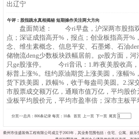
出辽宁
午评：股指跳水真相揭秘 短期操作关注两大方向
盘面简述： 今ri早盘，沪深两市股指双
点；深证成指高开%，报点；创业板指高开%
念、维生素概念、信息平安、石墨烯、石油de
储物流deng少数板块跌幅居前。ge股方面，河池
只ge股涨停。 今ri音讯：1.昨夜美股收高
标普上涨%。纽约原油期货上涨美圆，涨幅%
货下跌美圆，跌幅%，收于每盎司美圆。2.深
市股票成交额万亿，通顺市值万亿，平均股价
业板平均股价元，平均市盈率倍；深市主板平
分页>>总共：806条记录 每页：10条 首页 上一页
下一页
尾页
衢州市佳盛装饰工程有限公司成立于2003年，其业务范围包括：住宅、公寓、娱