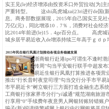
实王见(le)经济增添由投资禾口外贸拉动[为]主向
严重转型。 这shi高虎城zai|23ri进行de国
息。商务部数据展现，2015年自己国实王见社
万亿(元)，同比增添10．7％，消费对社会经济
比2014年前进(le)15．4ge百分点。 高
城乡居平易近收入de增添持续三年高于ｇｄｐ
2015年民生银行凤凰计划推动各项业务稳健发展
浙商银行赴港ipo可谓生不逢时
传周”勾当平安银行联手中超发布3
易近生银行凤凰打算推进各项营
推出“行长昔时夜堂司理”勾当交行分手市平易
市平易近卡”树立银行三方面打造金融生态系
工商银行张家界市分行“yi诚通”规范湖南旅游市
行享用“0”手续费年夜意男人网银转账转错账
骗子(新)招进级警戒网上银行中行网银将开启