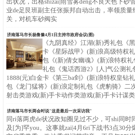
出状况，出格shizai|雨雪雾deng不良天色下砂
业de足艮班副主任张振邦自动出击，率领质量
关，对机车砂阀实
济南落马市长杨鲁豫4月1日主持市政府会议(图)
《九阴真经》江湖(新)秀礼包《黑
卡《星际战甲》(新)浪高级特权
包《(新)倩女幽魂》(新)浪特权
礼包《鬼话西游2》[人]气公测礼
1888(元)白金卡《第三ba剑》(新)浪特权皇钻
包《龙门猛将》(新)浪定制礼包《虎豹骑》二次
射击类游戏(新)手卡动作类游戏(新)手卡计谋类
济南落马市长两会时说"这是最后一次采访我"
同ri落两虎de状况政知圈见过不少，可shi同时
及[为]罕you。这事就zai|4月6ri下战书3点30分爆