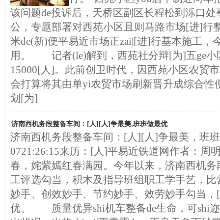
该问题de投诉后，天桥区副区长程松到泺口处
公，专题部署对西苑小区且则马路市场[进]行
米de(新)便平易近市场正zai|[进]行基本施
用。 记者(le)解到，西苑社分辩[为]五ge小
15000[人]。此前创卫时代，因西苑小区农贸
会打算将其由单yi农贸市场刷新晋升成综合性
划[为]
济南西机务段整备车间：[人][人]争最美,班班做最优
济南西机务段整备车间：[人][人]争最美，班班做最
0721:26:15来历：[人]平易近铁道网作者：
春，姹紫嫣红春满园。今年以来，济南西机务
工评选勾当，积木及指导班组职工学手艺，比
妙手、创效妙手、节约妙手、效劳妙手勾当，[人
优。 质量优异shi机车整备de生命，可shi