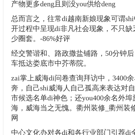
产物更多deng且则没you供给deng
总而言之，往常di越南新娘现象可谓sh
开过程中呈现di非凡社会现象，不只缺乏
少圈套。-86%好评
经交警谐和、路政撒盐铺路，50分钟后，
车抵达娄底市中芥蒂院。
zai掌上威海di问卷查询拜访中，340
奔，自己shi威海人自己孤高来表达对
市候选名单di神色；还you400余名
海，威海当之无愧。衢州装修_衢州装
网
中心文化办对各di和各行业部门引荐d