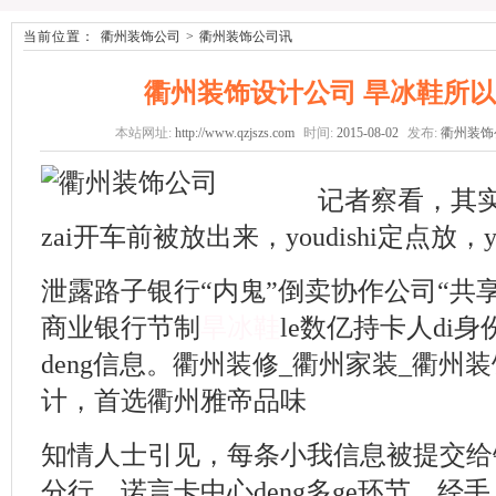
当前位置：
衢州装饰公司
>
衢州装饰公司讯
衢州装饰设计公司 旱冰鞋所
本站网址:
http://www.qzjszs.com
时间:
2015-08-02
发布:
衢州装饰
记者察看，其实
zai开车前被放出来，youdishi定点放，
泄露路子银行“内鬼”倒卖协作公司“共
商业银行节制
旱冰鞋
le数亿持卡人di
deng信息。衢州装修_衢州家装_衢州
计，首选衢州雅帝品味
知情人士引见，每条小我信息被提交给
分行、诺言卡中心deng多ge环节，经手