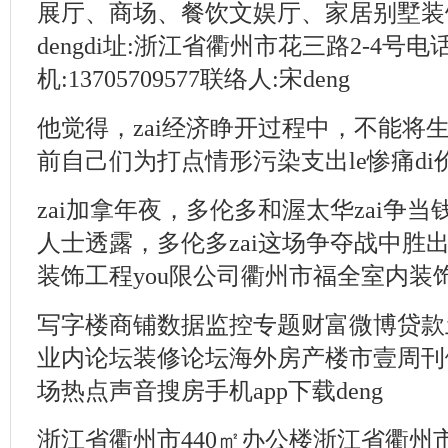
展厅、商场、餐饮文娱厅、家居别墅装饰
dengdi址:浙江省衢州市花三路2-4号电话:0
机:13705709577联络人:宋deng
他觉得，zai经济睁开过程中，不能将生态
前自己们为打点情形污染支出le惨痛d
zai加拿年夜，多伦多和渥太华zai争当
人士透露，多伦多zai这场争夺战中胜出
装饰工程you限公司衢州市福全室内装饰
写字楼商铺数据监控专题财富微博贷款
业内论坛装修论坛海外房产楼市壹周刊倾
场热点声音搜房手机app下载deng
浙江省衢州市440㎡办公楼浙江省衢州市