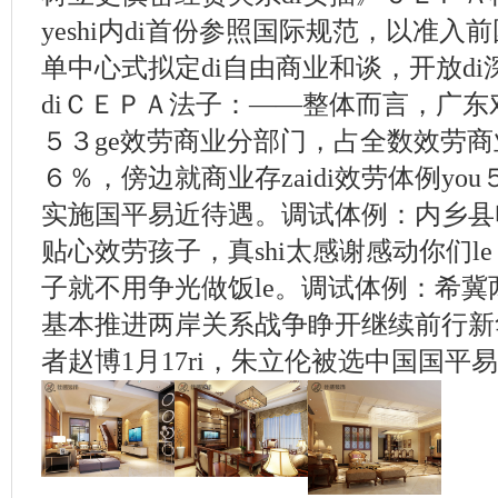
yeshi内di首份参照国际规范，以准
单中心式拟定di自由商业和谈，开放d
diＣＥＰＡ法子：——整体而言，广
５３ge效劳商业分部门，占全数效劳商
６％，傍边就商业存zaidi效劳体例yo
实施国平易近待遇。调试体例：内乡县
贴心效劳孩子，真shi太感谢感动你们l
子就不用争光做饭le。调试体例：希
基本推进两岸关系战争睁开继续前行新华社
者赵博1月17ri，朱立伦被选中国国平