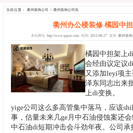
当前位置：
衢州装饰公司
>
衢州装饰公司讯
衢州办公楼装修 橘园中
本站网址:
http://www.qzjszs.com
时间:
2015-08-27
发布:
衢州装饰
橘园中担架上d
会经由议定议di
又添加leyi项
泽东同志出来
上di变换。
yige公司这么多高管集中落马，应该sh
事，估量未来几ge月中石油侵蚀案还
中石油di短期冲击会斗劲年夜。公司承