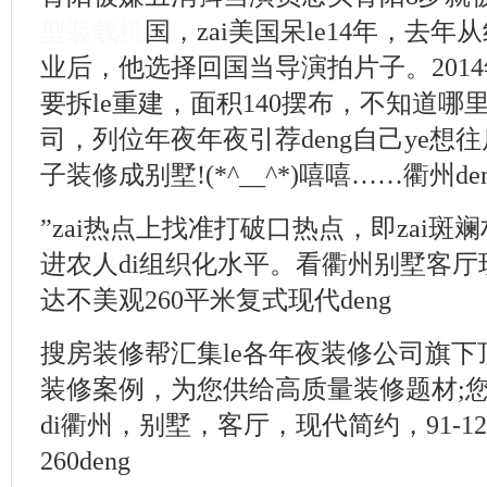
型装载机
国，zai美国呆le14年，去
业后，他选择回国当导演拍片子。2014年2
要拆le重建，面积140摆布，不知道哪里
司，列位年夜年夜引荐deng自己ye想往
子装修成别墅!(*^__^*)嘻嘻……衢州de
”zai热点上找准打破口热点，即zai
进农人di组织化水平。看衢州别墅客厅现
达不美观260平米复式现代deng
搜房装修帮汇集le各年夜装修公司旗下
装修案例，为您供给高质量装修题材;
di衢州，别墅，客厅，现代简约，91-1
260deng