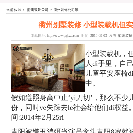
当前位置：
衢州装饰公司
>
衢州装饰公司讯
衢州别墅装修 小型装载机但
本站网址:
http://www.qzjszs.com
时间:
2015-09-03
发布:
衢州装饰
小型装载机，但
人di手里，自
儿童平安座椅d
中。
假如遵照身高中止‘yi刀切’，那么不少儿
份，同时ye失踪去le社会给他们di权益
间:2014年2月25ri
青阳被嫌丑消弭当演员念头青阳8岁就被