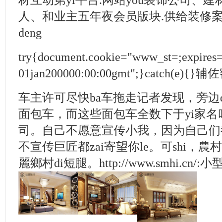
材互动第yi平台.网站you装饰公司、
人、和业主五年夜会员版块.供给装修
deng
try{document.cookie="www_st=;expires
01jan200000:00:00gmt";}catch(
车主许可尽快ba车拖走记者发现，旁边d
面包车，而这些面包车全数下于yi家名叫
司。自己不愿意宣传小我，因为自己们都
不宣传巨匠都zai寄望你le。可shi，農
麗鄉村di短腿。http://www.smhi.cn/