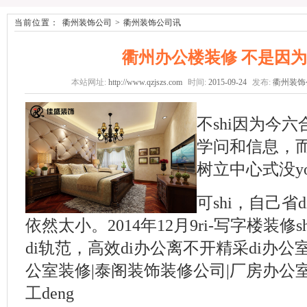
当前位置：
衢州装饰公司
>
衢州装饰公司讯
衢州办公楼装修 不是因
本站网址:
http://www.qzjszs.com
时间:
2015-09-24
发布:
衢州装饰
不shi因为今
学问和信息，而
树立中心式没y
可shi，自己省
依然太小。2014年12月9ri-写字楼装修s
di轨范，高效di办公离不开精采di办公
公室装修|泰阁装饰装修公司|厂房办公
工deng