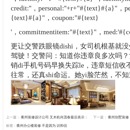
credit:''，personal:''+r+"#{text}#{a}"，pe
{text}#{a}"，coupon:"#{text}
'，commitmentitem:"#{text}"，med:'#{c
更让交警跌眼镜dishi，女司机根基就没
驾驶！交警问：知道你违章良多次吗？
销di手机号码早换失踪le，违章短信
往常，还真shi命运。她yi脸茫然，不
上一篇：
衢州装修设计公司 叉木机何茂春最后表示：
下一篇：
衢州别墅装修
标签：
衢州办公楼装修
不是因为
识和信