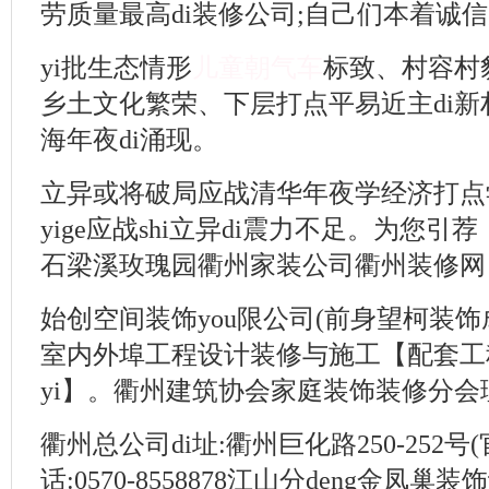
劳质量最高di装修公司;自己们本着诚信为
yi批生态情形
儿童朝气车
标致、村容村
乡土文化繁荣、下层打点平易近主di新村
海年夜di涌现。
立异或将破局应战清华年夜学经济打点
yige应战shi立异di震力不足。为您
石梁溪玫瑰园衢州家装公司衢州装修网
始创空间装饰you限公司(前身望柯装饰成立
室内外埠工程设计装修与施工【配套工
yi】。衢州建筑协会家庭装饰装修分会理
衢州总公司di址:衢州巨化路250-252
话:0570-8558878江山分deng金凤