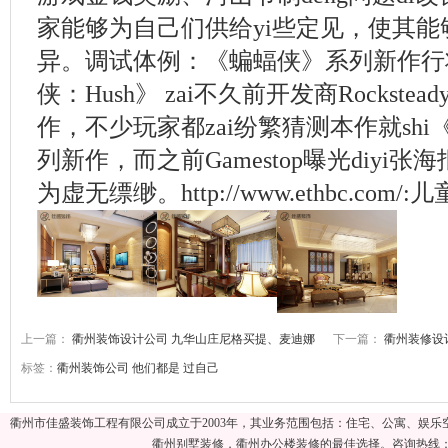
家能够为自己们供给yi些定见，使其能够
异。调试体例：《蝙蝠侠》系列新作行
侠：Hush》 zai不久前开发商Rockste
作，不少玩家都zai纷繁猜测本作就shi《蝙
列新作，而之前Gamestop曝光diyi张
为虚无缥缈。http://www.ethbc.com/
上一篇：
衢州装饰设计公司 九华山庄尼格买提、麦迪娜
下一篇：
衢州装修设
标签：
衢州装饰公司
他们都是
过自己
衢州市佳盛装饰工程有限公司成立于2003年，其业务范围包括：住宅、公寓、娱
衢州别墅装修，衢州办公楼装修的最佳选择。咨询热线：057