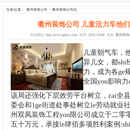
当前位置：
衢州装饰公司
>
衢州装饰公司讯
衢州装饰公司 儿童活力车他
本站网址:
http://www.qzjszs.com
时间:
2015-10-04
发布:
衢州装饰
儿童朝气车，他
异儿女，都shi
力，成为各ge规
全国you影响力
该局还强化下层效劳平台树立，zai全县
委会和1ge街道处事处树立le劳动就
州双凤装饰工程you限公司成立于二零
五十万元，承接le肆佰多项胜利案例:s