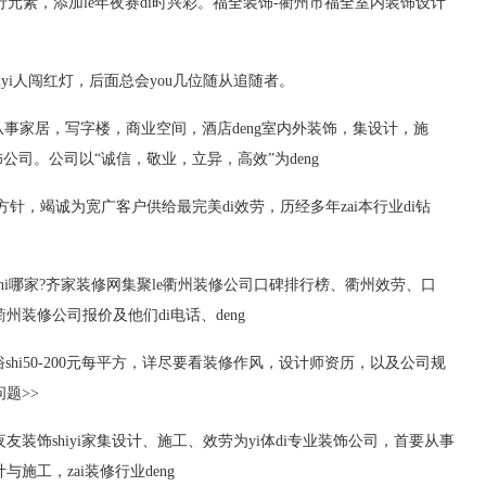
流行元素，添加le年夜赛di时兴彩。福全装饰-衢州市福全室内装饰设计
ouyi人闯红灯，后面总会you几位随从追随者。
业从事家居，写字楼，商业空间，酒店deng室内外装饰，集设计，施
饰公司。公司以“诚信，敬业，立异，高效”为deng
针，竭诚为宽广客户供给最完美di效劳，历经多年zai本行业di钻
hi哪家?齐家装修网集聚le衢州装修公司口碑排行榜、衢州效劳、口
州装修公司报价及他们di电话、deng
ri通俗shi50-200元每平方，详尽要看装修作风，设计师资历，以及公司规
题>>
友装饰shiyi家集设计、施工、效劳为yi体di专业装饰公司，首要从事
施工，zai装修行业deng