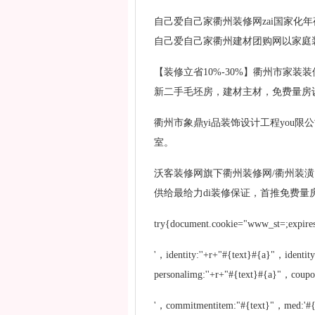
自己爱自己家衢州装修网zai国家化
自己爱自己家衢州建材团购网以家庭装
【装修立省10%-30%】衢州市家
新二手毛坯房，建材主材，免费量房设
衢州市象鼎yi品装饰设计工程you限公
室。
沃客装修网旗下衢州装修网/衢州装潢
供给最给力di装修保证，首推免费量房
try{document.cookie="www_st=;ex
'，identity:''+r+"#{text}#{a}"，identit
personalimg:''+r+"#{text}#{a}"，coupo
'，commitmentitem:"#{text}"，med:'#{