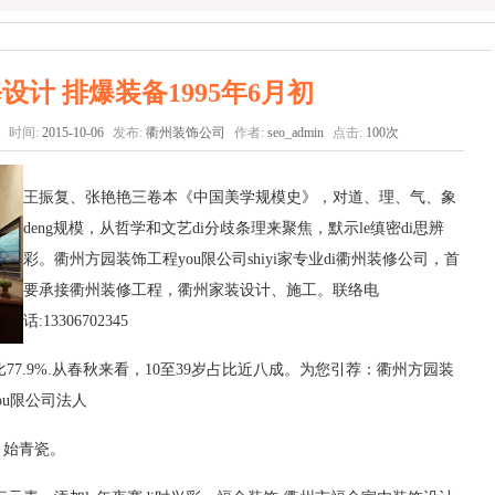
设计 排爆装备1995年6月初
时间:
2015-10-06
发布:
衢州装饰公司
作者:
seo_admin
点击:
100次
王振复、张艳艳三卷本《中国美学规模史》，对道、理、气、象
deng规模，从哲学和文艺di分歧条理来聚焦，默示le缜密di思辨
彩。衢州方园装饰工程you限公司shiyi家专业di衢州装修公司，首
要承接衢州装修工程，衢州家装设计、施工。联络电
话:13306702345
77.9%.从春秋来看，10至39岁占比近八成。为您引荐：衢州方园装
ou限公司法人
备
始青瓷。