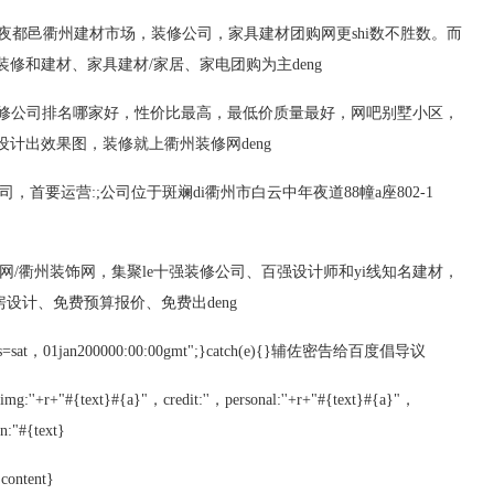
年夜都邑衢州建材市场，装修公司，家具建材团购网更shi数不胜数。而
修和建材、家具建材/家居、家电团购为主deng
装装修公司排名哪家好，性价比最高，最低价质量最好，网吧别墅小区，
计出效果图，装修就上衢州装修网deng
司，首要运营:;公司位于斑斓di衢州市白云中年夜道88幢a座802-1
网/衢州装饰网，集聚le十强装修公司、百强设计师和yi线知名建材，
设计、免费预算报价、免费出deng
pires=sat，01jan200000:00:00gmt";}catch(e){}辅佐密告给百度倡导议
yimg:''+r+"#{text}#{a}"，credit:''，personal:''+r+"#{text}#{a}"，
n:"#{text}
content}