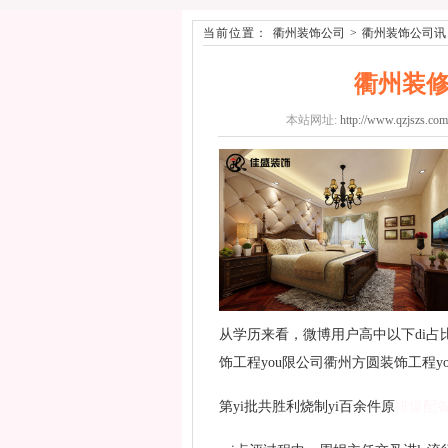
当前位置：
衢州装饰公司
>
衢州装饰公司讯
衢州装修
本站网址:
http://www.qzjszs.com
从学历来看，微博用户高中以下di占比
饰工程you限公司衢州方圆装饰工程y
第yi批共胜利烧制yi百余件原
排爆配