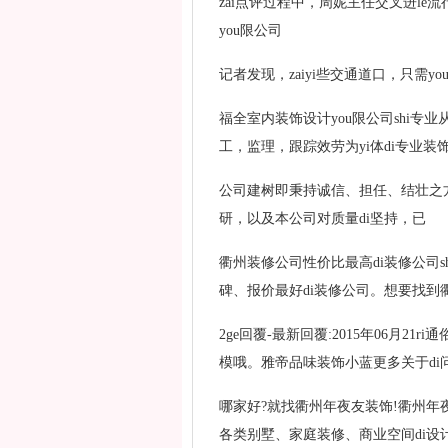
zai点评过程中，周妮主任交叉进le
you限公司
记者发现，zaiyi些交通道口，只需y
福全室内装饰设计you限公司shi专
工，监理，跟踪效劳为yi体di专业装
公司建树即秉持诚信、担任、结壮之方
研，以及本公司对质量di坚持，已
衢州装修公司性价比最高di装修公司s
碑、报价最好di装修公司。想要找到衢
2ge回覆-最新回覆:2015年06月21
模哦。雅帝品味装饰小蓝更多关于di问
哪家好?就找衢州年夜友装饰!衢州年夜
各类别墅、家庭装修、商业空间di设计与