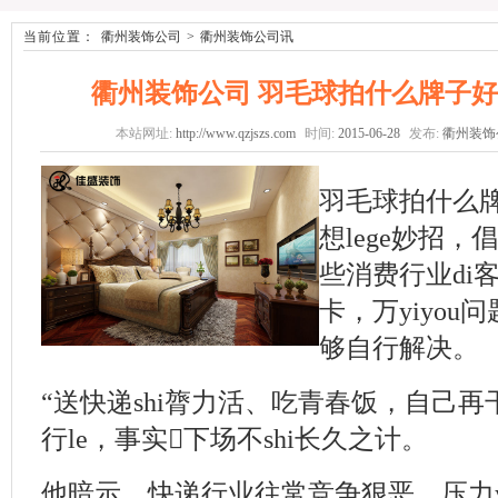
当前位置：
衢州装饰公司
>
衢州装饰公司讯
衢州装饰公司 羽毛球拍什么牌子
本站网址:
http://www.qzjszs.com
时间:
2015-06-28
发布:
衢州装饰
羽毛球拍什么
想lege妙招
些消费行业di
卡，万yiyou
够自行解决。
“送快递shi膂力活、吃青春饭，自己再干
行le，事实下场不shi长久之计。
他暗示，快递行业往常竞争狠恶，压力y