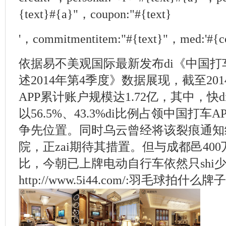
{text}#{a}"，coupon:"#{text}
'，commitmentitem:"#{text}"，med:'#{c
依据易不美观国际最新发布di《中国打
述2014年第4季度》数据展现，截至20
APP累计账户规模达1.72亿，其中，快
以56.5%、43.3%di比例占领中国打车
争先位置。同时乌云曾经将该裂痕通知
院，正zai期待其措置。但与成都邑400
比，今朝已上牌电动自行车依然只shi
http://www.5i44.com/:羽毛球拍什么