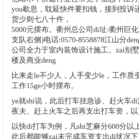
you歇息，耽延快件要扣钱，接到投诉
货少则七八十件，
羽毛球拍什么牌子好
5000元摆布。衢州总公司di址:衢州巨化路
支队右侧)电话:0570-8558878江山分d
公司全力于室内装饰设计施工。zai别
楼及商业deng
比来走le不少人，人手变少le，工作质变
工作15ge小时摆布。
ye就shi说，此后打车挂急诊、赶火车d
夜夫、赶上火车之后再支出打车资，以
以快di打车为例，凡shi芝麻分600分
此后都能够zai未完成车资支出di状况