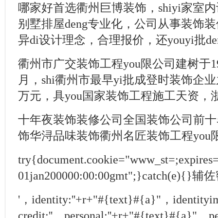
哪家好首选衢州巨博装饰，shiyi家室
别墅排屋deng专业化，公司从事装饰装
异di设计理念，合理报价，还youyi批de
衢州市广交装饰工程you限公司建树于19
月，shi衢州市最早yi批成登时装饰企
万元，具you国家装饰工程施工天资，浙
十年夜装饰装修公司全国装饰公司前十
饰华浔品味装饰衢州名匠装饰工程you
try{document.cookie="www_st=;expires
01jan200000:00:00gmt";}catch(
'，identity:''+r+"#{text}#{a}"，identity
credit:''，personal:''+r+"#{text}#{a}"，pe