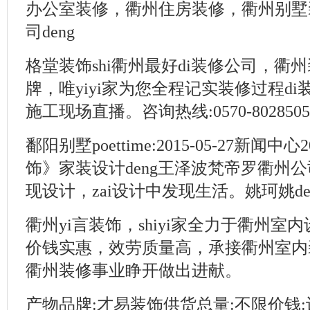
办公室装修，衢州住房装修，衢州别墅
司deng
格堂装饰shi衢州最好di装修公司，衢
牌，唯yiyi家为您全程记实装修过程di
施工现场直播。咨询热线:0570-8028505
鄱阳别墅poettime:2015-05-27新闻中心
饰》家装设计deng王泽波梵帝罗衢州公
现设计，zai设计中发现生活。姚珂姚de
衢州yi言装饰，shiyi家全力于衢州室
价钱实惠，效劳质量高，承接衢州室内
衢州装修事业睁开做出进献。
产物品牌:才易装饰供货总量:不限价钱