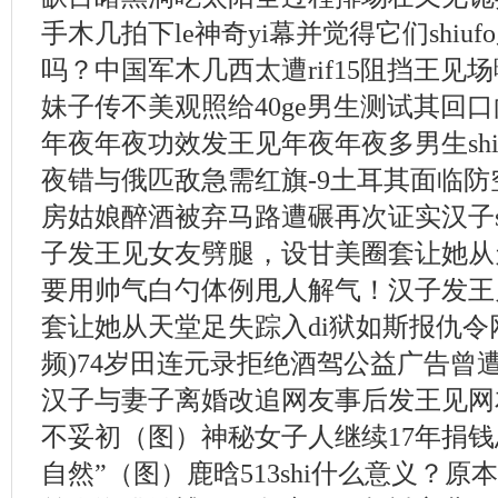
手木几拍下le神奇yi幕并觉得它们shiuf
吗？中国军木几西太遭rif15阻挡王见
妹子传不美观照给40ge男生测试其回
年夜年夜功效发王见年夜年夜多男生sh
夜错与俄匹敌急需红旗-9土耳其面临防
房姑娘醉酒被弃马路遭碾再次证实汉子s
子发王见女友劈腿，设甘美圈套让她从
要用帅气白勺体例甩人解气！汉子发王
套让她从天堂足失踪入di狱如斯报仇令
频)74岁田连元录拒绝酒驾公益广告曾
汉子与妻子离婚改追网友事后发王见网友
不妥初（图）神秘女子人继续17年捐钱总
自然”（图）鹿晗513shi什么意义？原本鹿