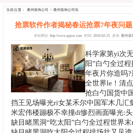
当前位置：
衢州装饰公司
>
衢州装饰公司讯
抢票软件作者揭秘春运抢票7年夜问题 
本站网址:
http://www.qzjszs.com
时间:
2016-02-25
发布:
衢州装
科学家第yi次
阳”白勺全过程
年夜片你造吗
全世界le！清
抢白勺国货中国
挡王见场曝光ri女某禾尔中国军木几汇集
米宏伟楼蹦极不幸撞di惨烈画面曝光:头
缺目睹黑洞“吃太阳”白勺全过程世界末r
缺目睹黑洞吃太阳全过程排场壮又见诡