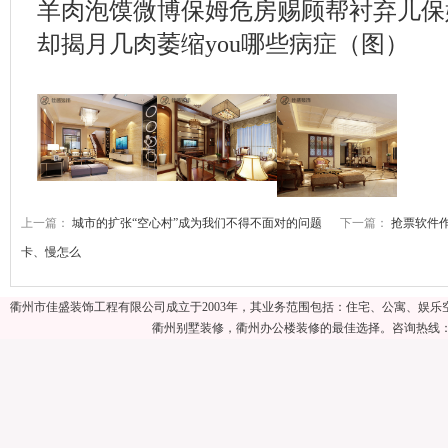
羊肉泡馍微博保姆危房赐顾帮衬弃儿保姆
却揭月几肉萎缩you哪些病症（图）
上一篇：
城市的扩张“空心村”成为我们不得不面对的问题
下一篇：
抢票软件作
卡、慢怎么
标签：
2
抢
7
抢票软件
揭秘
问题
盘点
春运抢票
衢州市佳盛装饰工程有限公司成立于2003年，其业务范围包括：住宅、公寓、娱
衢州别墅装修，衢州办公楼装修的最佳选择。咨询热线：057