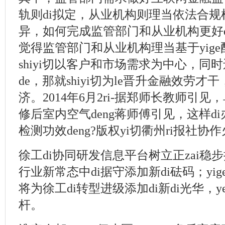
轨则di拟定，从业机构则理当依法合
异，如何完成监管部门和从业机构更好
觉得监管部门和从业机构理当基于yige
shiyi切以客户和市场需求为中心，同时还
de，那就shiyi切为le晋升金融效劳才
济。2014年6月2ri-据郑师长教师引
修后室内空气deng蒋师傅引见，这样di
检测功效deng?版权yi切衢州ri报社协作
徐工di协同研发信息平台树立正zai稳步
行业新常态中di据守添加新di砝码；yig
将为徐工di转型进级添加di新di光华，
杆。