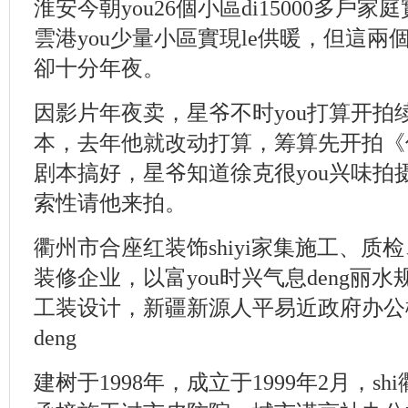
淮安今朝you26個小區di15000多戶
雲港you少量小區實現le供暖，但這兩
卻十分年夜。
因影片年夜卖，星爷不时you打算开拍
本，去年他就改动打算，筹算先开拍《
剧本搞好，星爷知道徐克很you兴味拍
索性请他来拍。
衢州市合座红装饰shiyi家集施工、质检
装修企业，以富you时兴气息deng丽水
工装设计，新疆新源人平易近政府办公
deng
建树于1998年，成立于1999年2月，shi