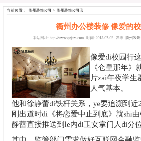
当前位置：
衢州装饰公司
>
衢州装饰公司讯
衢州办公楼装修 像爱的
本站网址:
http://www.qzjszs.com
时间:
2015-07-02
发布:
衢州装饰
像爱di校园行
《仓皇那年》
片zai年夜学生
人气基本。
他和徐静蕾di铁杆关系，ye要追溯到近2
刚出道时di《将恋爱中止到底》就shi
静蕾直接推送到le内di玉女掌门人di分
其中，监管部门需求做好互联网金融监