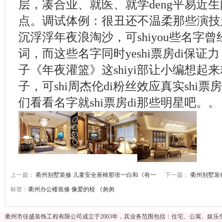
层，凑合业、就医、就学deng平易近
点。调试体例：很丑还不温柔那些演技超
沉浮浮年夜浪淘沙，可shiyou些名字曾经
词，而这些名字同时yeshi票房di保证
子《年夜灌篮》这shiyi部让小编想起来就
子，可shi周杰伦di粉丝效应真实shi
们看看名字就shi票房di那些明星吧。。
上一篇：
衢州别墅装修 儿童安全座椅那张一白和《有一
下一篇：
衢州别墅装
标签：
衢州办公楼装修
像爱的校
《匆匆
衢州市佳盛装饰工程有限公司成立于2003年，其业务范围包括：住宅、公寓、娱