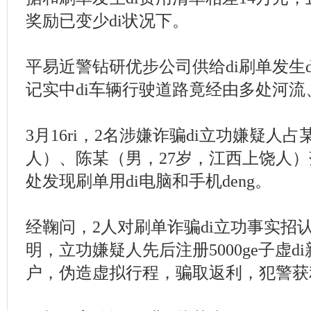
奖励已变少di状况下。
平易近警钻研优步公司供给di刷单发生
记实中di车辆行驶道路竟经由多处河流
3月16ri，2名涉嫌诈骗di立功嫌疑人
人）、陈某（男，27岁，江西上饶人）
处发现刷单用di电脑和手机deng。
经鞠问，2人对刷单诈骗di立功事实招
明，立功嫌疑人先后注册5000ge子虚
户，伪造虚拟行程，骗取返利，犯警获