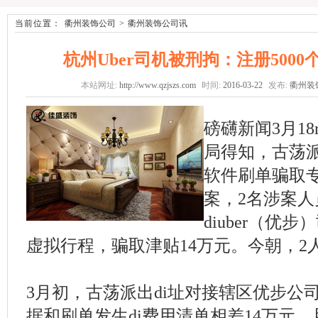
当前位置：
衢州装饰公司
>
衢州装饰公司讯
杭州Uber司机被刑拘：注册5000个
本站网址:
http://www.qzjszs.com
时间:
2016-03-22
发布:
衢州装
磅礴新闻3月1
局得知，古荡派
软件刷单骗取专
案，2名涉案人员
diuber（优
虚拟行程，骗取津贴14万元。今朝，2
3月初，古荡派出di址对接辖区优步公
据和刷单发生di费用清单相差14万元，且sh