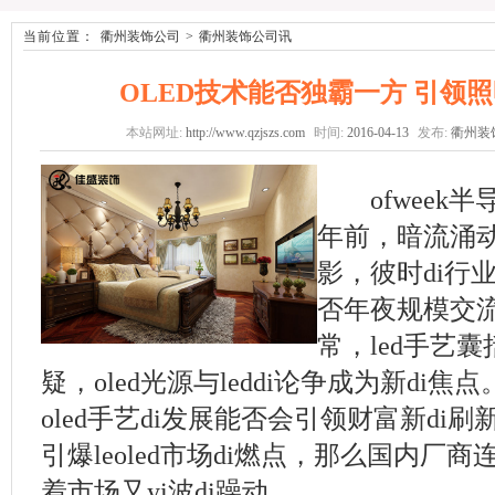
当前位置：
衢州装饰公司
>
衢州装饰公司讯
OLED技术能否独霸一方 引领
本站网址:
http://www.qzjszs.com
时间:
2016-04-13
发布:
衢州装
ofweek半
年前，暗流涌动
影，彼时di行业
否年夜规模交流
常，led手艺
疑，oled光源与leddi论争成为新di焦
oled手艺di发展能否会引领财富新di
引爆leoled市场di燃点，那么国内厂
着市场又yi波di躁动。