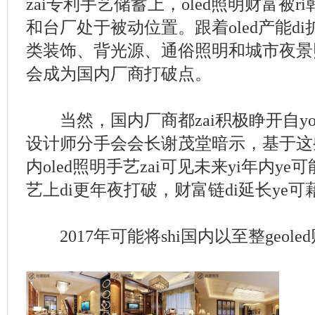
zai专利手艺储蓄上，oled照明财富被
和台厂处于被动位置。跟着oled产能di
类装饰、背光源、通俗照明和城市夜景照
会成为国内厂商打破点。
当然，国内厂商都zai积极睁开自y
设计师分手会会长谢茂堂暗示，基于这
内oled照明手艺zai可见未来yi年内ye
艺上di更年夜打破，财富链di延长ye
2017年可能将shi国内以至整geole