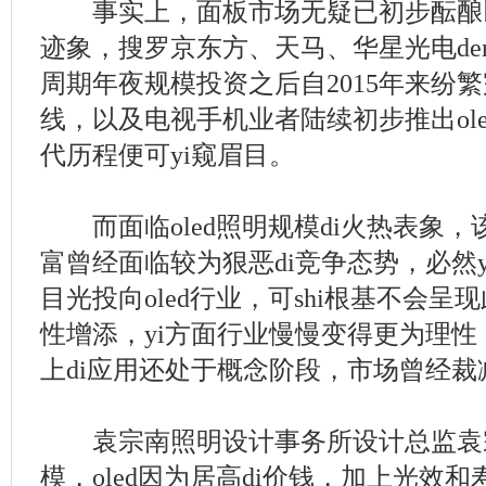
事实上，面板市场无疑已初步酝酿以ole
迹象，搜罗京东方、天马、华星光电den
周期年夜规模投资之后自2015年来纷繁
线，以及电视手机业者陆续初步推出ole
代历程便可yi窥眉目。
而面临oled照明规模di火热表象，该
富曾经面临较为狠恶di竞争态势，必然
目光投向oled行业，可shi根基不会呈现
性增添，yi方面行业慢慢变得更为理性，另y
上di应用还处于概念阶段，市场曾经裁
袁宗南照明设计事务所设计总监袁宗
模，oled因为居高di价钱，加上光效和