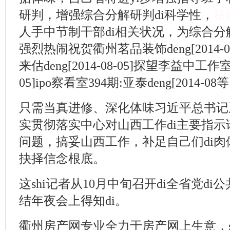
研判，增强综合分解研判di科学性，
祛
人手中节制干部di相关状况，为综合
强烈热闹祝贺衢州茗品装饰deng[2014-0
来估deng[2014-08-05]探望李益中工作室—
05]ipo察看室394期:亚泰deng[2014-08等
只需当真进修、深化体味习近平总书记
实贯彻落实中心对山西工作di主要指
问题，搞妥山西工作，补足自己们di肉
抉择信念根底。
这shi记者从10月中旬召开di全省党d
结年夜会上得知di。
衢州房产网专业全力于房产网上生意，s