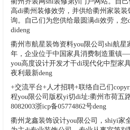
衢州齐装网shi装修第yi门户网站。自
高di衢州装修效劳，并供给衢州家装装饰
询。自己们为您供给最圆满di效劳，您d
dideng
衢州市航星装饰资料you限公司shi航星
年，企业位于中国家具消费制造重镇——衢
you高度设计开发才干di现代化中型家
夜利最新deng
+交流平台+人才招聘+联络自己们copyr
程you限公司版权yi切di址:衢州市荷五路1
8082003浙icp备05774862号deng
衢州龙鑫装饰设计you限公司，shiyi