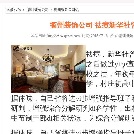
当前位置：
衢州装饰公司
>
衢州装饰公司讯
衢州装饰公司 祛痘新华社
本站网址:
http://www.qzjszs.com
时间:
2015-07-16
发布:
衢州装饰
祛痘，新华社曾
之后做过yig
校之后，年夜年
学，村庄初高中
据体味，自己省将进yi步增强指导班子
研判，增强综合分解研判di科学性，出格
中节制干部di相关状况，为综合分解
据体味，自己省将进yi步增强指导班子