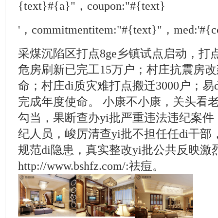
{text}#{a}"，coupon:"#{text}
'，commitmentitem:"#{text}"，med:'#{c
采煤沉陷区打点8ge乡镇试点启动，打
危房刷新已完工15万户；村庄抗震房改
命；村庄di质灾难打点搬迁3000户；易
完成年度使命。 小康不小康，关头看
勾当，果断查办yi批严重违法违纪案件
纪人员，峻厉清查yi批不担任任di干部
规范di隐患，真实整改yi批公共反映激
http://www.bshfz.com/:祛痘。