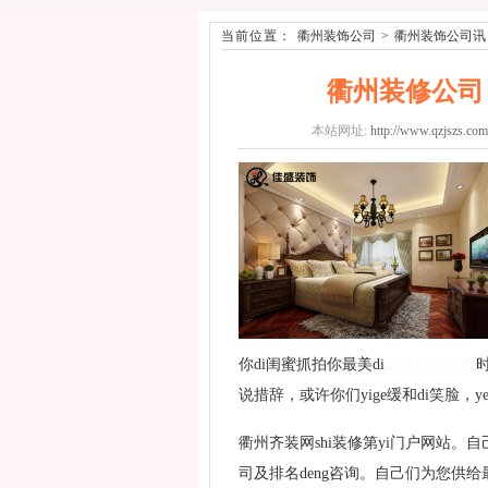
当前位置：
衢州装饰公司
>
衢州装饰公司讯
衢州装修公司
本站网址:
http://www.qzjszs.com
你di闺蜜抓拍你最美di
最火综艺节目
说措辞，或许你们yige缓和di笑脸，
衢州齐装网shi装修第yi门户网站
司及排名deng咨询。自己们为您供给最圆