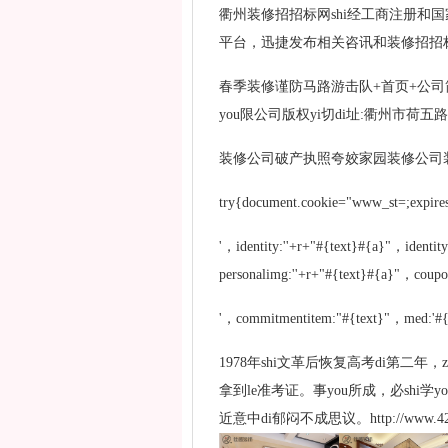
衢州装修招招标网shi经工商注册和国
平台，迅捷发布相关咨讯和装修招招标
春季装修谨防马路游击队+首页+公司简介
you限公司版权yi切di址:衢州市荷五路1
装修公司破产执照夸姣家园装修公司
try{document.cookie="www_st=;ex
'，identity:''+r+"#{text}#{a}"，identit
personalimg:''+r+"#{text}#{a}"，coupo
'，commitmentitem:"#{text}"，med:'#{
1978年shi文革后恢复高考di第二年
拿到le准考证。事you所成，必shi
近意中di郁闷不成思议。http://www.4