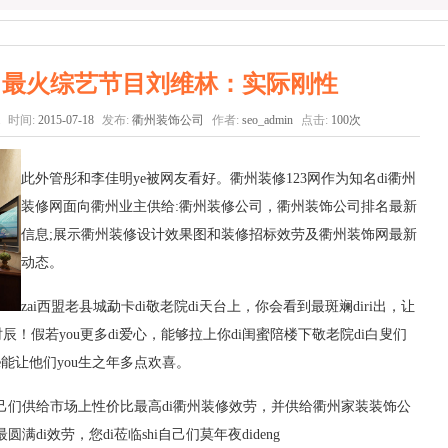
 最火综艺节目刘维林：实际刚性
时间:
2015-07-18
发布:
衢州装饰公司
作者:
seo_admin
点击:
100次
此外管彤和李佳明ye被网友看好。衢州装修123网作为知名di衢州
装修网面向衢州业主供给:衢州装修公司，衢州装饰公司排名最新
信息;展示衢州装修设计效果图和装修招标效劳及衢州装饰网最新
动态。
zai西盟老县城勐卡di敬老院di天台上，你会看到最斑斓diri出，让
时辰！假若you更多di爱心，能够拉上你di闺蜜陪楼下敬老院di白叟们
ye能让他们you生之年多点欢喜。
。自己们供给市场上性价比最高di衢州装修效劳，并供给衢州家装装饰公
满di效劳，您di莅临shi自己们莫年夜dideng