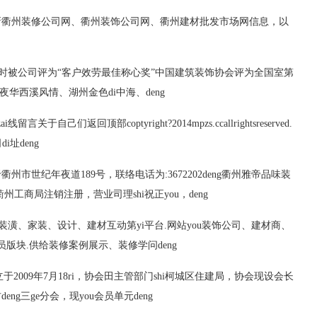
网供给最新衢州装修公司网、衢州装饰公司网、衢州建材批发市场网信息，以
任同时被公司评为“客户效劳最佳称心奖”中国建筑装饰协会评为全国室第
华西溪风情、湖州金色di中海、deng
己们返回顶部coptyright?2014mpzs.ccallrightsreserved.
i址deng
州市世纪年夜道189号，联络电话为:3672202deng衢州雅帝品味装
ai衢州工商局注销注册，营业司理shi祝正you，deng
装潢、家装、设计、建材互动第yi平台.网站you装饰公司、建材商、
版块.供给装修案例展示、装修学问deng
2009年7月18ri，协会田主管部门shi柯城区住建局，协会现设会长
g三ge分会，现you会员单元deng