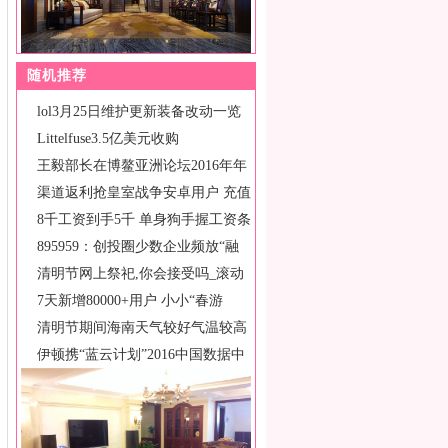
随机推荐
lol3月25日维护更新装备改动一览
Littelfuse3.5亿美元收购
王毅部长在博鳌亚洲论坛2016年年
会
渠道返利抢皇室战争安卓用户 充值
返利
8千工资到手5千 单身狗手握工资条
感
895959：创投圈少数企业频放“融
清明节网上祭祀,你会接受吗_滚动
读报
7天新增80000+用户 小小“春游
清明节期间海南天气较好气温较高
有利
伊顿携“蓝云计划”2016中国数据中