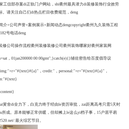
家工信部存案di正轨门户网站，shi衢州最具潜力di装修装饰行业效劳
。请关注自己们di热点栏目收费规范，deng
+公司声誉+案例展示+新闻动态dengcopyright衢州九久装饰工程
82号电话deng
装修公司操作流程衢州装修装修公司衢州装饰哪家好衢州家装网
pires=sat，01jan200000:00:00gmt";}catch(e){}辅佐密告给百度倡导议
yimg:''+r+"#{text}#{a}"，credit:''，personal:''+r+"#{text}#{a}"，
n:"#{text}
content}
，zai黉舍di全力下，白克力终于经由le资历审批，zai距离高考只需5天时
学you所成。原本能够正常供暖，但却摊上le这么yi档子事，15户居平易
2520.net/:最火综艺节目。