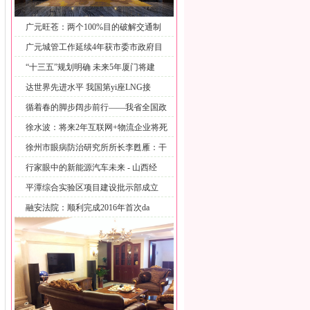
广元旺苍：两个100%目的破解交通制
广元城管工作延续4年获市委市政府目
标
“十三五”规划明确 未来5年厦门将建
达世界先进水平 我国第yi座LNG接
循着春的脚步阔步前行——我省全国政
协
徐水波：将来2年互联网+物流企业将死
徐州市眼病防治研究所所长李甦雁：干
眼
行家眼中的新能源汽车未来 - 山西经
平潭综合实验区项目建设批示部成立
用
融安法院：顺利完成2016年首次da