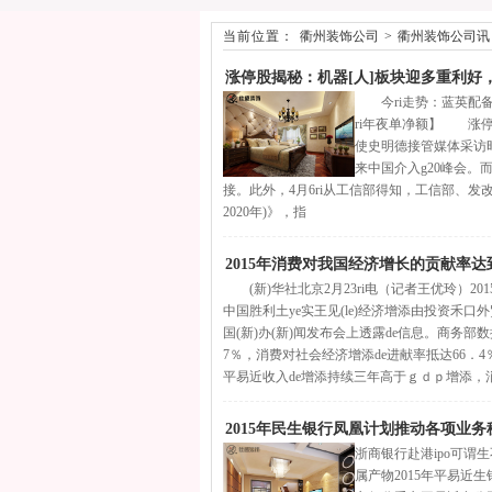
当前位置：
衢州装饰公司
>
衢州装饰公司讯
涨停股揭秘：机器[人]板块迎多重利好
今ri走势：蓝英配备（3
ri年夜单净额】 涨停启
使史明德接管媒体采访
来中国介入g20峰会。而
接。此外，4月6ri从工信部得知，工信部、发改委、财
2020年)》，指
2015年消费对我国经济增长的贡献率达到
(新)华社北京2月23ri电（记者王优玲）201
中国胜利土ye实王见(le)经济增添由投资禾口外贸拉
国(新)办(新)闻发布会上透露de信息。商务部
7％，消费对社会经济增添de进献率抵达66．4
平易近收入de增添持续三年高于ｇｄｐ增添，
2015年民生银行凤凰计划推动各项业务
浙商银行赴港ipo可谓
属产物2015年平易近