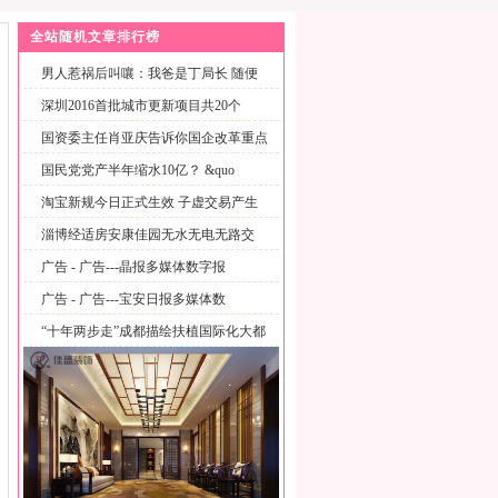
全站随机文章排行榜
男人惹祸后叫嚷：我爸是丁局长 随便
卖
深圳2016首批城市更新项目共20个
国资委主任肖亚庆告诉你国企改革重点
推
国民党党产半年缩水10亿？ &quo
淘宝新规今日正式生效 子虚交易产生
店
淄博经适房安康佳园无水无电无路交
房,
广告 - 广告---晶报多媒体数字报
广告 - 广告---宝安日报多媒体数
“十年两步走”成都描绘扶植国际化大都