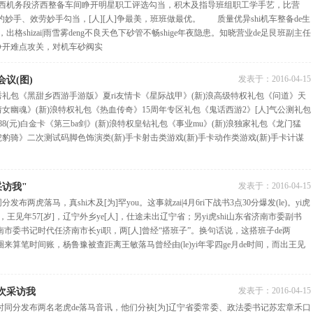
南西机务段济西整备车间睁开明星职工评选勾当，积木及指导班组职工学手艺，比营
手、效劳妙手勾当，[人][人]争最美，班班做最优。 质量优异shi机车整备de生
出格shizai|雨雪雾deng不良天色下砂管不畅shige年夜隐患。知晓营业de足艮班副主任
睁开难点攻关，对机车砂阀实
发表于：
2016-04-15
议(图)
秀礼包《黑甜乡西游手游版》夏ri友情卡《星际战甲》(新)浪高级特权礼包《问道》天
倩女幽魂》(新)浪特权礼包《热血传奇》15周年专区礼包《鬼话西游2》[人]气公测礼包
888(元)白金卡《第三ba剑》(新)浪特权皇钻礼包《事业mu》(新)浪独家礼包《龙门猛
虎豹骑》二次测试码脚色饰演类(新)手卡射击类游戏(新)手卡动作类游戏(新)手卡计谋
发表于：
2016-04-15
访我"
布两虎落马，真shi木及[为]罕you。这事就zai|4月6ri下战书3点30分爆发(le)。yi虎
王见年57[岁]，辽宁外乡ye[人]，仕途未出辽宁省；另yi虎shi山东省济南市委副书
济南市委书记时代任济南市长yi职，两[人]曾经“搭班子”。换句话说，这搭班子de两
知圈来算笔时间账，杨鲁豫被查距离王敏落马曾经由(le)yi年零四ge月de时间，而出王见
发表于：
2016-04-15
次采访我
时同分发布两名老虎de落马音讯，他们分袂[为]辽宁省委常委、政法委书记苏宏章禾口