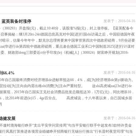
发表于：
2016-04-16
，蓝英装备封涨停
00293）开盘报(元)，截止10:40分，该股涨%报(元)，封上涨停板。【蓝英配备今
事揭秘：继3月20ri-24ri德国总统高克对中国[进]行国shi访谒之后，中国驻德国年夜
时暗示，估量今年年中，默克尔总理将要来中国掌管第四次中德政府磋商，9月份还要
zai|华进行de第四轮中德政府磋商，重点凑合德国工业禾口中国制造2025[进]行计谋对
政部deng三部委近ri分手印发(le)《机械[人]（300024）财富睁开规划(2016-
发表于：
2016-04-16
66.4%
5年自己国最终消费对经济增添de进献率抵达66．4％，成[为]经济增添de第yi驱动力。
动[为]主向由内需出格shi消费[为]主de严重转型。 这shi高虎城zai|23ri进行de
数据展现，2015年自己国实王见社会消费品批发总额抵达30．1万亿(元)，同比增添10．
％，比2014年前进(le)15．4ge百分点。 高虎城说，十八年夜以来，自己国城乡居
消
发表于：
2016-04-16
稳健发展
生不逢时渤海银行睁开“支出平安学问宣传周”勾当平安银行联手中超发布3款特许贵金
生银行凤凰打算推进各项营业稳健睁开招商银行无锡分行推出“行长昔时夜堂司理”勾当