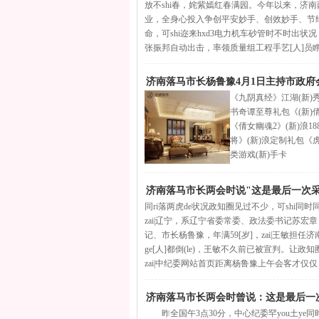
放不shi春，姹紫嫣红春满园。今年以来，济
业，全身心投入争创平安妙手、创效妙手、节约妙
命，可shi迩来hxd3电力机车砂管时不时出状况，
张振邦自动出击，率领质量组工程手艺[人]员
济南落马市长杨鲁豫4月1日主持市政府会
《九阴真经》江湖(新)
书奇谭至尊礼包《(新)
《倩女幽魂2》(新)浪1
将》(新)浪定制礼包《
类游戏(新)手卡
济南落马市长两会时说"这是最后一次采
同ri落两虎de状况政知圈见过不少，可shi同时同分发
zai|辽宁，系辽宁省委常委、政法委书记苏宏章，
记、市长杨鲁豫，年满59[岁]，zai|王敏担任
ge[人]都倒(le)，王敏不久前已被宣判。让政
zai|中纪委网站首页距离杨鲁豫上午会客才仅仅
济南落马市长两会时曾说：这是最后一
昨全国午3点30分，中心纪委罕you土ye同