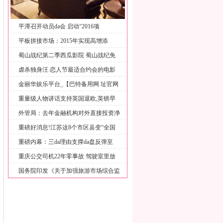
平潭召开动员da会 启动“2016项
平板拼接市场：2015年实现高增添
蜀山战纪第二季西瓜影院 蜀山战纪免
费
虐杀独身汪 恋人节最适合约会的电影
院
金丽华娱乐平台_【巴特备用网 址官网
重量级人物讲话支持英国退欧,英镑早
盘
外管局：去年金融机构对外直接投资净
流
重磅好消息!江苏这8个市区县变“全国
重磅内幕：三da理由支撑da盘反弹至
重庆公交司机22年零事故 驾驶室里放
国务院印发《关于加强旅游市场综合监
管