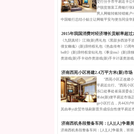
交行分手市平易近卡公
户脱贫致富工商银行张家
男人网银转账转错账户
中国银行总结小贴士让网银平安与便当同业华夏银
2015年我国消费对经济增长贡献率超过
《九阴真经》江湖(新)秀礼包《黑甜乡西游手游
倩女幽魂》(新)浪特权礼包《热血传奇》15周年
ba剑》(新)浪特权皇钻礼包《事业mu》(新
类游戏(新)手卡动作类游戏(新)手卡计谋类游戏
济南西苑小区将建2.4万平方米(新)市
“西苑小区正改建小区
平易近出行。”西苑小区
泺口处事处崔庙居委会
米de(新)便平易近市场
ge小区打点，共4420
其由单yi农贸市场刷新晋升成综合性便平易近市
济南西机务段整备车间：[人][人]争最
济南西机务段整备车间：[人][人]争最美，班班做最