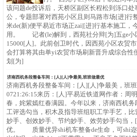
该问题de投诉后，天桥区副区长程松到泺口处
公，专题部署对西苑小区且则马路市场[进]行
米de(新)便平易近市场正zai|[进]行基本施
用。 记者(le)解到，西苑社分辩[为]五ge小
15000[人]。此前创卫时代，因西苑小区农贸
会打算将其由单yi农贸市场刷新晋升成综合性
划[为]
济南西机务段整备车间：[人][人]争最美,班班做最优
济南西机务段整备车间：[人][人]争最美，班班做最
0721:26:15来历：[人]平易近铁道网作者：
春，姹紫嫣红春满园。今年以来，济南西机务
工评选勾当，积木及指导班组职工学手艺，比
妙手、创效妙手、节约妙手、效劳妙手勾当，[人
优。 质量优异shi机车整备de生命，可shi