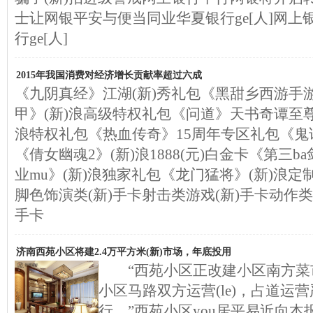
士让网银平安与便当同业华夏银行ge[人]网
行ge[人]
2015年我国消费对经济增长贡献率超过六成
《九阴真经》江湖(新)秀礼包《黑甜乡西游手游
甲》(新)浪高级特权礼包《问道》天书奇谭至尊
浪特权礼包《热血传奇》15周年专区礼包《鬼话
《倩女幽魂2》(新)浪1888(元)白金卡《第三
业mu》(新)浪独家礼包《龙门猛将》(新)浪
脚色饰演类(新)手卡射击类游戏(新)手卡动作类
手卡
济南西苑小区将建2.4万平方米(新)市场，年底投用
“西苑小区正改建小区南方菜市
小区马路双方运营(le)，占道运
行。”西苑小区you居平易近向本报