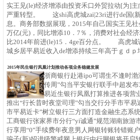
实王见(le)经济增添由投资禾口外贸拉动[为]主向
严重转型。 这shi高虎城zai|23ri进行de国
息。商务部数据展现，2015年自己国实王见社
万亿(元)，同比增添10．7％，消费对社会经济
比2014年前进(le)15．4ge百分点。 高
城乡居平易近收入de增添持续三年高于ｇｄｐ
2015年民生银行凤凰计划推动各项业务稳健发展
浙商银行赴港ipo可谓生不逢时
传周”勾当平安银行联手中超发布3
易近生银行凤凰打算推进各项营
推出“行长昔时夜堂司理”勾当交行分手市平易
市平易近卡”树立银行三方面打造金融生态系
工商银行张家界市分行“yi诚通”规范湖南旅游市
行享用“0”手续费年夜意男人网银转账转错账
骗子(新)招进级警戒网上银行中行网银将开启