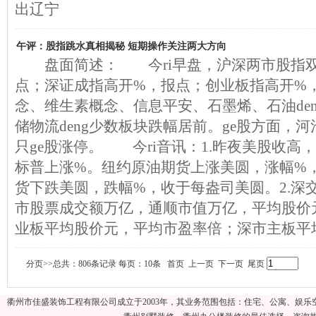
出辽宁
午评：股指跳水真相揭秘 短期操作关注两大方向
盘面简述： 今ri早盘，沪深两市股指双
点；深证成指高开%，报点；创业板指高开%
念、维生素概念、信息平安、石墨烯、石油de
储物流deng少数板块跌幅居前。ge股方面，河池
只ge股涨停。 今ri音讯：1.昨夜美股收高
标普上涨%。纽约原油期货上涨美圆，涨幅%
货下跌美圆，跌幅%，收于每盎司美圆。2.深
市股票成交额万亿，通顺市值万亿，平均股价
业板平均股价元，平均市盈率倍；深市主板平
分页>>总共：806条记录 每页：10条 首页 上一页
下一页
尾页
衢州市佳盛装饰工程有限公司成立于2003年，其业务范围包括：住宅、公寓、娱