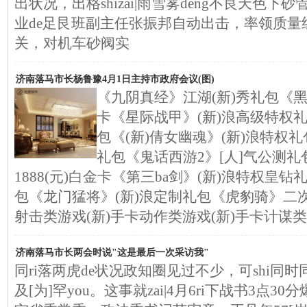
出状况，出格shizai|雨雪雾deng不良天色下砂
业de足艮班副主任张振邦自动出击，率领质量
关，对机车砂阀实
济南落马市长杨鲁豫4月1日主持市政府会议(图)
《九阴真经》江湖(新)秀礼包《黑
卡《星际战甲》(新)浪高级特权
包《(新)倩女幽魂》(新)浪特权
礼包《鬼话西游2》[人]气公测礼
1888(元)白金卡《第三ba剑》(新)浪特权皇钻
包《龙门猛将》(新)浪定制礼包《虎豹骑》二次
射击类游戏(新)手卡动作类游戏(新)手卡计谋类
济南落马市长两会时说"这是最后一次采访我"
同ri落两虎de状况政知圈见过不少，可shi同时
及[为]罕you。这事就zai|4月6ri下战书3点30分爆