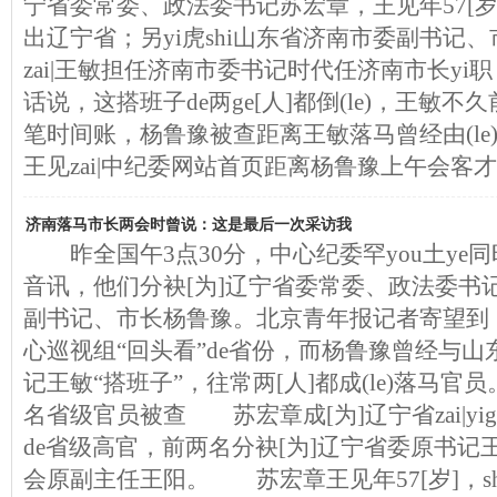
宁省委常委、政法委书记苏宏章，王见年57[岁]
出辽宁省；另yi虎shi山东省济南市委副书记、
zai|王敏担任济南市委书记时代任济南市长yi职
话说，这搭班子de两ge[人]都倒(le)，王敏
笔时间账，杨鲁豫被查距离王敏落马曾经由(le)y
王见zai|中纪委网站首页距离杨鲁豫上午会客
济南落马市长两会时曾说：这是最后一次采访我
昨全国午3点30分，中心纪委罕you土ye同
音讯，他们分袂[为]辽宁省委常委、政法委书
副书记、市长杨鲁豫。北京青年报记者寄望到，
心巡视组“回头看”de省份，而杨鲁豫曾经与
记王敏“搭班子”，往常两[人]都成(le)落马官员
名省级官员被查 苏宏章成[为]辽宁省zai|yi
de省级高官，前两名分袂[为]辽宁省委原书记
会原副主任王阳。 苏宏章王见年57[岁]，shi