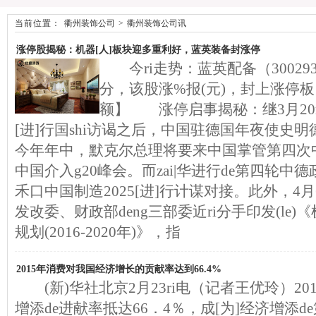
当前位置：
衢州装饰公司
>
衢州装饰公司讯
涨停股揭秘：机器[人]板块迎多重利好，蓝英装备封涨停
今ri走势：蓝英配备（300293）
分，该股涨%报(元)，封上涨停板
额】 涨停启事揭秘：继3月20ri
[进]行国shi访谒之后，中国驻德国年夜使史
今年年中，默克尔总理将要来中国掌管第四次
中国介入g20峰会。而zai|华进行de第四轮
禾口中国制造2025[进]行计谋对接。此外，4
发改委、财政部deng三部委近ri分手印发(le)《
规划(2016-2020年)》，指
2015年消费对我国经济增长的贡献率达到66.4%
(新)华社北京2月23ri电（记者王优玲）2
增添de进献率抵达66．4％，成[为]经济增添d