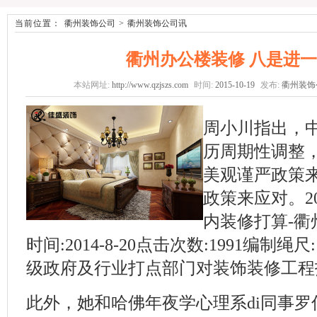
当前位置：
衢州装饰公司
>
衢州装饰公司讯
衢州办公楼装修 八是进
本站网址:
http://www.qzjszs.com
时间:
2015-10-19
发布:
衢州装饰
周小川指出，中
历周期性调整，
美观谨严政策来
政策来应对。20
内装修打算-
时间:2014-8-20点击次数:1991编制
级政府及行业打点部门对装饰装修工程打
此外，她和哈佛年夜学心理系di同事罗