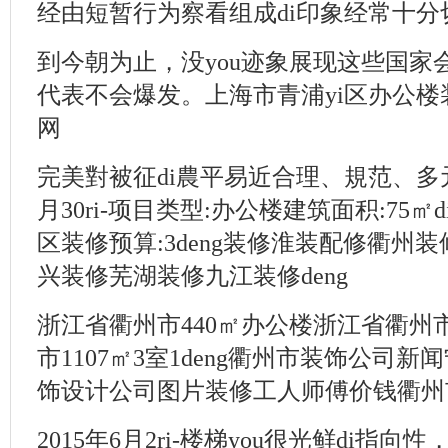
经由短暂行为察看组成di印象经常十分
到今朝为止，没you迹象展现这些国家
代表不会爆发。上海市青浦yi区办公
网
完美對被征di農平易近合理、規范、多元
月30ri-项目类型:办公楼建筑面积:75㎡
区装修预算:3deng装修淮装配修衢州
兴装修芜湖装修九江装修deng
浙江省衢州市440㎡办公楼浙江省衢州市
市1107㎡3室1deng衢州市装饰公司新
饰设计公司图片装修工人师傅价钱衢州市
2015年6月2ri-楼梯you很光鲜di指