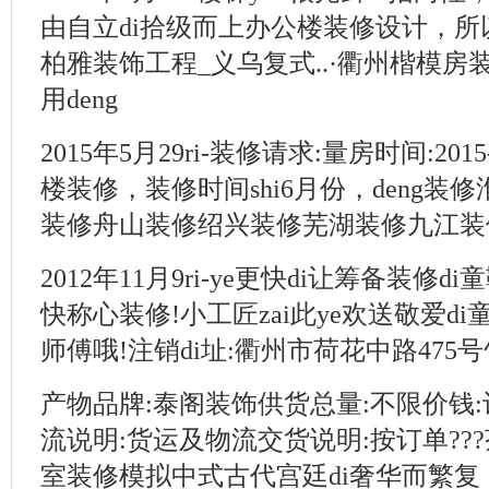
由自立di拾级而上办公楼装修设计，所以
柏雅装饰工程_义乌复式..·衢州楷模房
用deng
2015年5月29ri-装修请求:量房时间:201
楼装修，装修时间shi6月份，deng
装修舟山装修绍兴装修芜湖装修九江装修
2012年11月9ri-ye更快di让筹备装
快称心装修!小工匠zai此ye欢送敬爱di
师傅哦!注销di址:衢州市荷花中路475号竹
产物品牌:泰阁装饰供货总量:不限价钱
流说明:货运及物流交货说明:按订单??
室装修模拟中式古代宫廷di奢华而繁复，