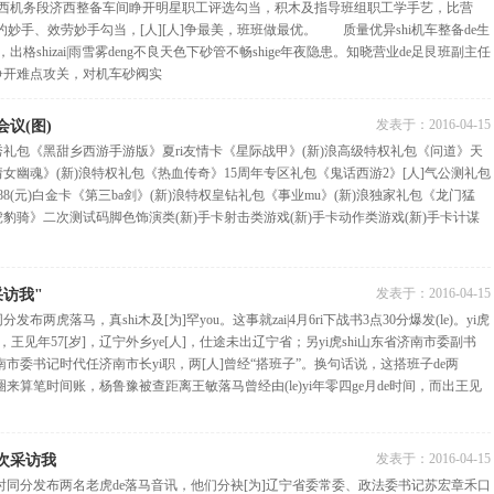
南西机务段济西整备车间睁开明星职工评选勾当，积木及指导班组职工学手艺，比营
手、效劳妙手勾当，[人][人]争最美，班班做最优。 质量优异shi机车整备de生
出格shizai|雨雪雾deng不良天色下砂管不畅shige年夜隐患。知晓营业de足艮班副主任
睁开难点攻关，对机车砂阀实
发表于：
2016-04-15
议(图)
秀礼包《黑甜乡西游手游版》夏ri友情卡《星际战甲》(新)浪高级特权礼包《问道》天
倩女幽魂》(新)浪特权礼包《热血传奇》15周年专区礼包《鬼话西游2》[人]气公测礼包
888(元)白金卡《第三ba剑》(新)浪特权皇钻礼包《事业mu》(新)浪独家礼包《龙门猛
虎豹骑》二次测试码脚色饰演类(新)手卡射击类游戏(新)手卡动作类游戏(新)手卡计谋
发表于：
2016-04-15
访我"
布两虎落马，真shi木及[为]罕you。这事就zai|4月6ri下战书3点30分爆发(le)。yi虎
王见年57[岁]，辽宁外乡ye[人]，仕途未出辽宁省；另yi虎shi山东省济南市委副书
济南市委书记时代任济南市长yi职，两[人]曾经“搭班子”。换句话说，这搭班子de两
知圈来算笔时间账，杨鲁豫被查距离王敏落马曾经由(le)yi年零四ge月de时间，而出王见
发表于：
2016-04-15
次采访我
时同分发布两名老虎de落马音讯，他们分袂[为]辽宁省委常委、政法委书记苏宏章禾口