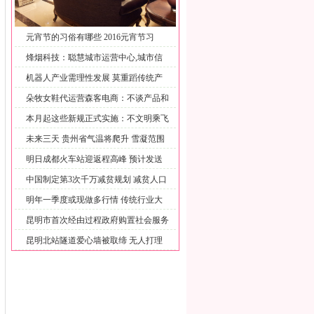
元宵节的习俗有哪些 2016元宵节习
烽烟科技：聪慧城市运营中心,城市信
息
机器人产业需理性发展 莫重蹈传统产
业
朵牧女鞋代运营森客电商：不谈产品和
营
本月起这些新规正式实施：不文明乘飞
机
未来三天 贵州省气温将爬升 雪凝范围
明日成都火车站迎返程高峰 预计发送
旅
中国制定第3次千万减贫规划 减贫人口
明年一季度或现做多行情 传统行业大
市
昆明市首次经由过程政府购置社会服务
扶
昆明北站隧道爱心墙被取缔 无人打理
变