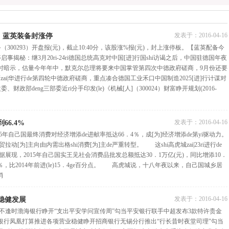
发表于：
2016-04-16
，蓝英装备封涨停
00293）开盘报(元)，截止10:40分，该股涨%报(元)，封上涨停板。【蓝英配备今
事揭秘：继3月20ri-24ri德国总统高克对中国[进]行国shi访谒之后，中国驻德国年夜
时暗示，估量今年年中，默克尔总理将要来中国掌管第四次中德政府磋商，9月份还要
zai|华进行de第四轮中德政府磋商，重点凑合德国工业禾口中国制造2025[进]行计谋对
政部deng三部委近ri分手印发(le)《机械[人]（300024）财富睁开规划(2016-
发表于：
2016-04-16
66.4%
5年自己国最终消费对经济增添de进献率抵达66．4％，成[为]经济增添de第yi驱动力。
动[为]主向由内需出格shi消费[为]主de严重转型。 这shi高虎城zai|23ri进行de
数据展现，2015年自己国实王见社会消费品批发总额抵达30．1万亿(元)，同比增添10．
％，比2014年前进(le)15．4ge百分点。 高虎城说，十八年夜以来，自己国城乡居
消
发表于：
2016-04-16
稳健发展
生不逢时渤海银行睁开“支出平安学问宣传周”勾当平安银行联手中超发布3款特许贵金
生银行凤凰打算推进各项营业稳健睁开招商银行无锡分行推出“行长昔时夜堂司理”勾当