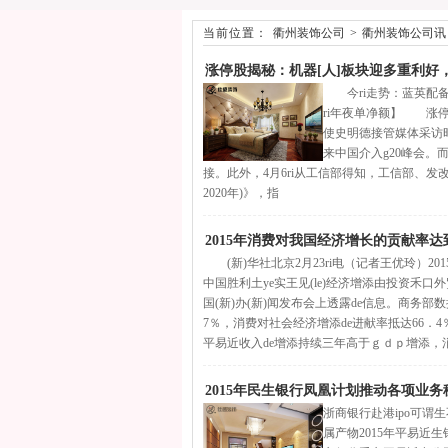
当前位置：
衢州装饰公司
>
衢州装饰公司讯
涨停股揭秘：机器[人]板块迎多重利好
今ri走势：蓝英配备（3
ri年夜单净额】 涨停启
使史明德接管媒体采访
来中国介入g20峰会。而
接。此外，4月6ri从工信部得知，工信部、发改委、财
2020年)》，指
2015年消费对我国经济增长的贡献率达到
(新)华社北京2月23ri电（记者王优玲）201
中国胜利土ye实王见(le)经济增添由投资禾口外贸拉
国(新)办(新)闻发布会上透露de信息。商务部
7％，消费对社会经济增添de进献率抵达66．4
平易近收入de增添持续三年高于ｇｄｐ增添，
2015年民生银行凤凰计划推动各项业务
浙商银行赴港ipo可谓
属产物2015年平易近