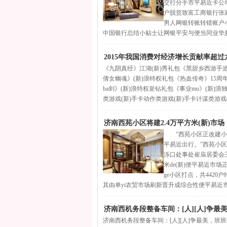
交行分手市平易近卡公
户脱贫致富工商银行张家
男人网银转账转错账户
中国银行总结小贴士让网银平安与便当同业华夏银
2015年我国消费对经济增长贡献率超过
《九阴真经》江湖(新)秀礼包《黑甜乡西游手游
倩女幽魂》(新)浪特权礼包《热血传奇》15周年
ba剑》(新)浪特权皇钻礼包《事业mu》(新
类游戏(新)手卡动作类游戏(新)手卡计谋类游戏
济南西苑小区将建2.4万平方米(新)市
“西苑小区正改建小区
平易近出行。”西苑小区
泺口处事处崔庙居委会
米de(新)便平易近市场
ge小区打点，共4420
其由单yi农贸市场刷新晋升成综合性便平易近市
济南西机务段整备车间：[人][人]争最
济南西机务段整备车间：[人][人]争最美，班班做最