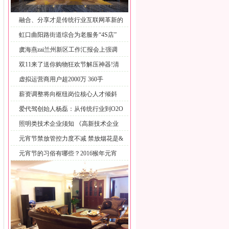
融合、分享才是传统行业互联网革新的
根
虹口曲阳路街道综合为老服务“4S店”
虞海燕zai兰州新区工作汇报会上强调
双11来了送你购物狂欢节解压神器!清
虚拟运营商用户超2000万 360手
薪资调整将向枢纽岗位核心人才倾斜
传
爱代驾创始人杨磊：从传统行业到O2O
照明类技术企业须知 《高新技术企业
认
元宵节禁放管控力度不减 禁放烟花是&
元宵节的习俗有哪些？2016猴年元宵