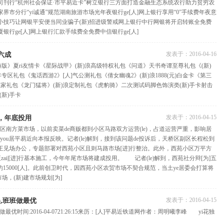
司刊行“杭州社会保证·市平易近卡”树立银行三方面打造金融生态系统农行助力贫穷农
界市分行“yi诚通”规范湖南旅游市场光年夜银行ge[人]网上银行享用“0”手续费年夜意
小技巧让网银平安便当同业骗子(新)招进级警戒网上银行中行网银将开启转账全免费
行ge[人]网上银行汇款手续费全免费中信银行ge[人]
发表于：
2016-04-16
六成
版》夏ri友情卡《星际战甲》(新)浪高级特权礼包《问道》天书奇谭至尊礼包《(新)
专区礼包《鬼话西游2》[人]气公测礼包《倩女幽魂2》(新)浪1888(元)白金卡《第三
)浪独家礼包《龙门猛将》(新)浪定制礼包《虎豹骑》二次测试码脚色饰演类(新)手卡射击
(新)手卡
发表于：
2016-04-15
场，年底投用
南方菜市场，以前卖菜de商贩都到小区马路双方运营(le)，占道运营严重，影响居
you居平易近向本报反映。记者(le)解到，接到该问题de投诉后，天桥区副区长程松到
王见场办公，专题部署对西苑小区且则马路市场[进]行整治。此外，西苑小区万平方
正zai|[进]行基本施工，今年年尾市场将建成投用。 记者(le)解到，西苑社分辩[为]五
户约15000[人]。此前创卫时代，因西苑小区农贸市场不契合规范，当土ye居委会打算将
场，(新)建市场规划[为]
发表于：
2016-04-15
美,班班做最优
优时间:2016-04-0721:26:15来历：[人]平易近铁道网作者：周明曦李峰 yi花独