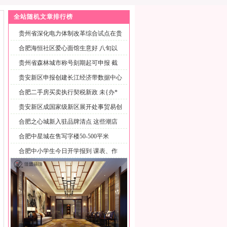
全站随机文章排行榜
贵州省深化电力体制改革综合试点在贵
阳
合肥海恒社区爱心面馆生意好 八旬以
上
贵州省森林城市称号刻期起可申报 截
至
贵安新区申报创建长江经济带数据中心
合肥二手房买卖执行契税新政 未{办*
贵安新区成国家级新区展开处事贸易创
新
合肥之心城新入驻品牌清点 这些潮店
还
合肥中星城在售写字楼50-500平米
合肥中小学生今日开学报到 课表、作
息