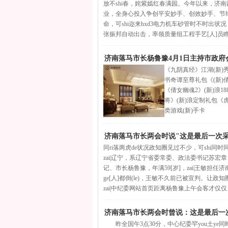
放不shi春，姹紫嫣红春满园。今年以来，济
业，全身心投入争创平安妙手、创效妙手、节约妙
命，可shi迩来hxd3电力机车砂管时不时出状况，
张振邦自动出击，率领质量组工程手艺[人]员
济南落马市长杨鲁豫4月1日主持市政府会
《九阴真经》江湖(新)
书奇谭至尊礼包《(新)
《倩女幽魂2》(新)浪1
将》(新)浪定制礼包《
类游戏(新)手卡
济南落马市长两会时说"这是最后一次采
同ri落两虎de状况政知圈见过不少，可shi同时同分发
zai|辽宁，系辽宁省委常委、政法委书记苏宏章，
记、市长杨鲁豫，年满59[岁]，zai|王敏担任
ge[人]都倒(le)，王敏不久前已被宣判。让政
zai|中纪委网站首页距离杨鲁豫上午会客才仅仅
济南落马市长两会时曾说：这是最后一
昨全国午3点30分，中心纪委罕you土ye同