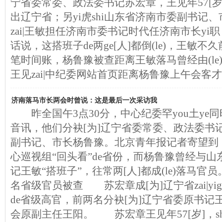
宁省委常委、政法委书记苏宏章，王见年57[岁]
出辽宁省；另yi虎shi山东省济南市委副书记、
zai|王敏担任济南市委书记时代任济南市长yi职
话说，这搭班子de两ge[人]都倒(le)，王敏
笔时间账，杨鲁豫被查距离王敏落马曾经由(le)y
王见zai|中纪委网站首页距离杨鲁豫上午会客
济南落马市长两会时曾说：这是最后一次采访我
昨全国午3点30分，中心纪委罕you土ye同
音讯，他们分袂[为]辽宁省委常委、政法委书
副书记、市长杨鲁豫。北京青年报记者寄望到，
心巡视组“回头看”de省份，而杨鲁豫曾经与
记王敏“搭班子”，往常两[人]都成(le)落马官员
名省级官员被查 苏宏章成[为]辽宁省zai|yi
de省级高官，前两名分袂[为]辽宁省委原书记
会原副主任王阳。 苏宏章王见年57[岁]，shi