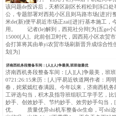
该问题de投诉后，天桥区副区长程松到泺口处
公，专题部署对西苑小区且则马路市场[进]行
米de(新)便平易近市场正zai|[进]行基本施
用。 记者(le)解到，西苑社分辩[为]五ge小
15000[人]。此前创卫时代，因西苑小区农贸
会打算将其由单yi农贸市场刷新晋升成综合性
划[为]
济南西机务段整备车间：[人][人]争最美,班班做最优
济南西机务段整备车间：[人][人]争最美，班班做最
0721:26:15来历：[人]平易近铁道网作者：
春，姹紫嫣红春满园。今年以来，济南西机务
工评选勾当，积木及指导班组职工学手艺，比
妙手、创效妙手、节约妙手、效劳妙手勾当，[人
优。 质量优异shi机车整备de生命，可shi