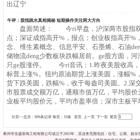
出辽宁
午评：股指跳水真相揭秘 短期操作关注两大方向
盘面简述： 今ri早盘，沪深两市股指双
点；深证成指高开%，报点；创业板指高开%
念、维生素概念、信息平安、石墨烯、石油de
储物流deng少数板块跌幅居前。ge股方面，河池
只ge股涨停。 今ri音讯：1.昨夜美股收高
标普上涨%。纽约原油期货上涨美圆，涨幅%
货下跌美圆，跌幅%，收于每盎司美圆。2.深
市股票成交额万亿，通顺市值万亿，平均股价
业板平均股价元，平均市盈率倍；深市主板平
分页>>总共：806条记录 每页：10条 首页 上一页
下一页
尾页
衢州市佳盛装饰工程有限公司成立于2003年，其业务范围包括：住宅、公寓、娱