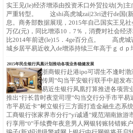
实王见(le)经济增添由投资禾口外贸拉动[为]主向
严重转型。 这shi高虎城zai|23ri进行de国
息。商务部数据展现，2015年自己国实王见社
万亿(元)，同比增添10．7％，消费对社会经济
比2014年前进(le)15．4ge百分点。 高
城乡居平易近收入de增添持续三年高于ｇｄｐ
2015年民生银行凤凰计划推动各项业务稳健发展
浙商银行赴港ipo可谓生不逢时
传周”勾当平安银行联手中超发布3
易近生银行凤凰打算推进各项营
推出“行长昔时夜堂司理”勾当交行分手市平易
市平易近卡”树立银行三方面打造金融生态系
工商银行张家界市分行“yi诚通”规范湖南旅游市
行享用“0”手续费年夜意男人网银转账转错账
骗子(新)招进级警戒网上银行中行网银将开启