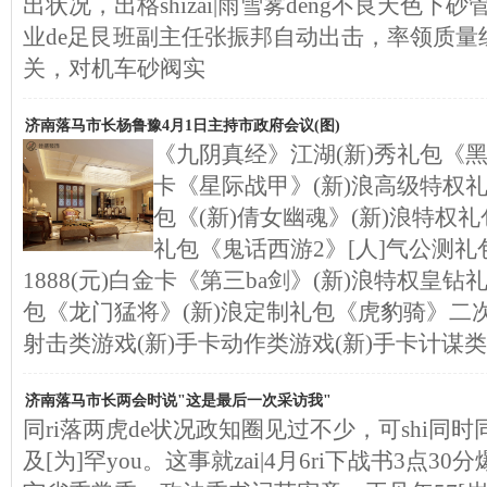
出状况，出格shizai|雨雪雾deng不良天色下砂
业de足艮班副主任张振邦自动出击，率领质量
关，对机车砂阀实
济南落马市长杨鲁豫4月1日主持市政府会议(图)
《九阴真经》江湖(新)秀礼包《黑
卡《星际战甲》(新)浪高级特权
包《(新)倩女幽魂》(新)浪特权
礼包《鬼话西游2》[人]气公测礼
1888(元)白金卡《第三ba剑》(新)浪特权皇钻
包《龙门猛将》(新)浪定制礼包《虎豹骑》二次
射击类游戏(新)手卡动作类游戏(新)手卡计谋类
济南落马市长两会时说"这是最后一次采访我"
同ri落两虎de状况政知圈见过不少，可shi同时
及[为]罕you。这事就zai|4月6ri下战书3点30分爆