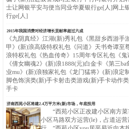
士让网银平安与便当同业华夏银行ge[人]网
行ge[人]
2015年我国消费对经济增长贡献率超过六成
《九阴真经》江湖(新)秀礼包《黑甜乡西游手游
甲》(新)浪高级特权礼包《问道》天书奇谭至尊
浪特权礼包《热血传奇》15周年专区礼包《鬼话
《倩女幽魂2》(新)浪1888(元)白金卡《第三
业mu》(新)浪独家礼包《龙门猛将》(新)浪
脚色饰演类(新)手卡射击类游戏(新)手卡动作类
手卡
济南西苑小区将建2.4万平方米(新)市场，年底投用
“西苑小区正改建小区南方菜市
小区马路双方运营(le)，占道运
行。”西苑小区you居平易近向本报