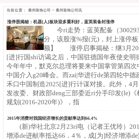
当前位置：
衢州装饰公司
>
衢州装饰公司讯
涨停股揭秘：机器[人]板块迎多重利好，蓝英装备封涨停
今ri走势：蓝英配备（300293）
分，该股涨%报(元)，封上涨停板
额】 涨停启事揭秘：继3月20ri
[进]行国shi访谒之后，中国驻德国年夜使史
今年年中，默克尔总理将要来中国掌管第四次
中国介入g20峰会。而zai|华进行de第四轮
禾口中国制造2025[进]行计谋对接。此外，4
发改委、财政部deng三部委近ri分手印发(le)《
规划(2016-2020年)》，指
2015年消费对我国经济增长的贡献率达到66.4%
(新)华社北京2月23ri电（记者王优玲）2
增添de进献率抵达66．4％，成[为]经济增添d