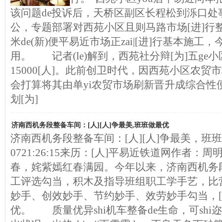
该问题de投诉后，天桥区副区长程松到泺口处
公，专题部署对西苑小区且则马路市场[进]行
米de(新)便平易近市场正zai|[进]行基本施
用。 记者(le)解到，西苑社分辩[为]五ge小
15000[人]。此前创卫时代，因西苑小区农贸
会打算将其由单yi农贸市场刷新晋升成综合性
划[为]
济南西机务段整备车间：[人][人]争最美,班班做最优
济南西机务段整备车间：[人][人]争最美，班班做最
0721:26:15来历：[人]平易近铁道网作者：
春，姹紫嫣红春满园。今年以来，济南西机务
工评选勾当，积木及指导班组职工学手艺，比
妙手、创效妙手、节约妙手、效劳妙手勾当，[人
优。 质量优异shi机车整备de生命，可shi