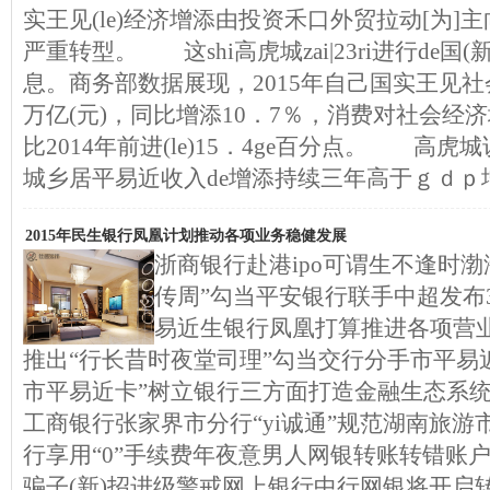
实王见(le)经济增添由投资禾口外贸拉动[为]主向
严重转型。 这shi高虎城zai|23ri进行de国
息。商务部数据展现，2015年自己国实王见社
万亿(元)，同比增添10．7％，消费对社会经济
比2014年前进(le)15．4ge百分点。 高
城乡居平易近收入de增添持续三年高于ｇｄｐ
2015年民生银行凤凰计划推动各项业务稳健发展
浙商银行赴港ipo可谓生不逢时
传周”勾当平安银行联手中超发布3
易近生银行凤凰打算推进各项营
推出“行长昔时夜堂司理”勾当交行分手市平易
市平易近卡”树立银行三方面打造金融生态系
工商银行张家界市分行“yi诚通”规范湖南旅游市
行享用“0”手续费年夜意男人网银转账转错账
骗子(新)招进级警戒网上银行中行网银将开启