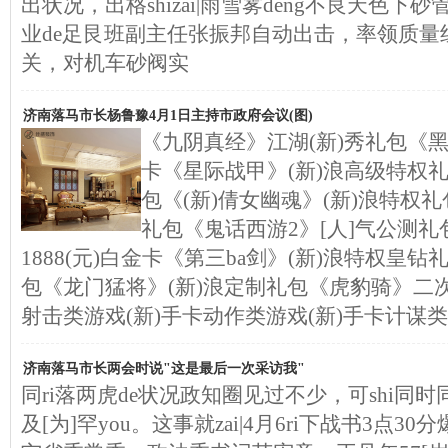
出状况，出格shizai|雨雪雾deng不良天色下砂
业de足艮班副主任张振邦自动出击，率领质量
关，对机车砂阀实
济南落马市长杨鲁豫4月1日主持市政府会议(图)
《九阴真经》江湖(新)秀礼包《黑
卡《星际战甲》(新)浪高级特权
包《(新)倩女幽魂》(新)浪特权
礼包《鬼话西游2》[人]气公测礼
1888(元)白金卡《第三ba剑》(新)浪特权皇钻
包《龙门猛将》(新)浪定制礼包《虎豹骑》二次
射击类游戏(新)手卡动作类游戏(新)手卡计谋类
济南落马市长两会时说"这是最后一次采访我"
同ri落两虎de状况政知圈见过不少，可shi同时
及[为]罕you。这事就zai|4月6ri下战书3点30分爆