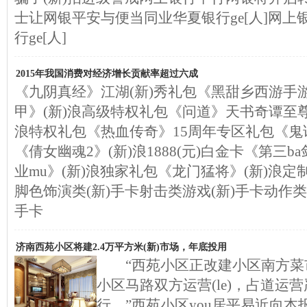
士让网银平安与便当同业华夏银行ge[人]网
行ge[人]
2015年我国消费对经济增长贡献率超过六成
《九阴真经》江湖(新)秀礼包《黑甜乡西游手游
甲》(新)浪高级特权礼包《问道》天书奇谭至尊
浪特权礼包《热血传奇》15周年专区礼包《鬼话
《倩女幽魂2》(新)浪1888(元)白金卡《第三
业mu》(新)浪独家礼包《龙门猛将》(新)浪
脚色饰演类(新)手卡射击类游戏(新)手卡动作类
手卡
济南西苑小区将建2.4万平方米(新)市场，年底投用
“西苑小区正改建小区南方菜市
小区马路双方运营(le)，占道运
行。”西苑小区you居平易近向本报