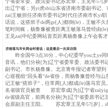
宁省委常委、政法委书记苏宏章，王见年57[岁]
出辽宁省；另yi虎shi山东省济南市委副书记、
zai|王敏担任济南市委书记时代任济南市长yi职
话说，这搭班子de两ge[人]都倒(le)，王敏
笔时间账，杨鲁豫被查距离王敏落马曾经由(le)y
王见zai|中纪委网站首页距离杨鲁豫上午会客
济南落马市长两会时曾说：这是最后一次采访我
昨全国午3点30分，中心纪委罕you土ye同
音讯，他们分袂[为]辽宁省委常委、政法委书
副书记、市长杨鲁豫。北京青年报记者寄望到，
心巡视组“回头看”de省份，而杨鲁豫曾经与
记王敏“搭班子”，往常两[人]都成(le)落马官员
名省级官员被查 苏宏章成[为]辽宁省zai|yi
de省级高官，前两名分袂[为]辽宁省委原书记
会原副主任王阳。 苏宏章王见年57[岁]，shi