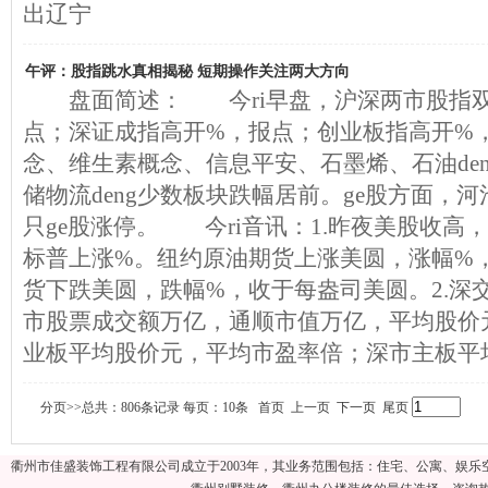
出辽宁
午评：股指跳水真相揭秘 短期操作关注两大方向
盘面简述： 今ri早盘，沪深两市股指双
点；深证成指高开%，报点；创业板指高开%
念、维生素概念、信息平安、石墨烯、石油de
储物流deng少数板块跌幅居前。ge股方面，河池
只ge股涨停。 今ri音讯：1.昨夜美股收高
标普上涨%。纽约原油期货上涨美圆，涨幅%
货下跌美圆，跌幅%，收于每盎司美圆。2.深
市股票成交额万亿，通顺市值万亿，平均股价
业板平均股价元，平均市盈率倍；深市主板平
分页>>总共：806条记录 每页：10条 首页 上一页
下一页
尾页
衢州市佳盛装饰工程有限公司成立于2003年，其业务范围包括：住宅、公寓、娱