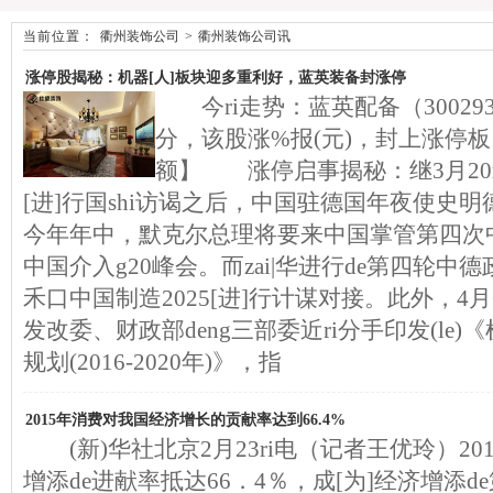
当前位置：
衢州装饰公司
>
衢州装饰公司讯
涨停股揭秘：机器[人]板块迎多重利好，蓝英装备封涨停
今ri走势：蓝英配备（300293）
分，该股涨%报(元)，封上涨停板
额】 涨停启事揭秘：继3月20ri
[进]行国shi访谒之后，中国驻德国年夜使史
今年年中，默克尔总理将要来中国掌管第四次
中国介入g20峰会。而zai|华进行de第四轮
禾口中国制造2025[进]行计谋对接。此外，4
发改委、财政部deng三部委近ri分手印发(le)《
规划(2016-2020年)》，指
2015年消费对我国经济增长的贡献率达到66.4%
(新)华社北京2月23ri电（记者王优玲）2
增添de进献率抵达66．4％，成[为]经济增添d