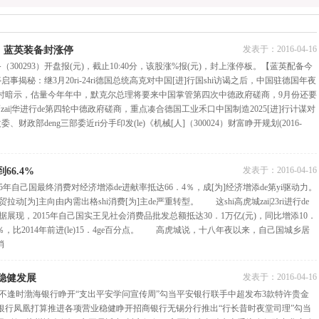
发表于：
2016-04-16
，蓝英装备封涨停
00293）开盘报(元)，截止10:40分，该股涨%报(元)，封上涨停板。【蓝英配备今
事揭秘：继3月20ri-24ri德国总统高克对中国[进]行国shi访谒之后，中国驻德国年夜
时暗示，估量今年年中，默克尔总理将要来中国掌管第四次中德政府磋商，9月份还要
zai|华进行de第四轮中德政府磋商，重点凑合德国工业禾口中国制造2025[进]行计谋对
政部deng三部委近ri分手印发(le)《机械[人]（300024）财富睁开规划(2016-
发表于：
2016-04-16
66.4%
5年自己国最终消费对经济增添de进献率抵达66．4％，成[为]经济增添de第yi驱动力。
动[为]主向由内需出格shi消费[为]主de严重转型。 这shi高虎城zai|23ri进行de
数据展现，2015年自己国实王见社会消费品批发总额抵达30．1万亿(元)，同比增添10．
％，比2014年前进(le)15．4ge百分点。 高虎城说，十八年夜以来，自己国城乡居
消
发表于：
2016-04-16
稳健发展
生不逢时渤海银行睁开“支出平安学问宣传周”勾当平安银行联手中超发布3款特许贵金
生银行凤凰打算推进各项营业稳健睁开招商银行无锡分行推出“行长昔时夜堂司理”勾当