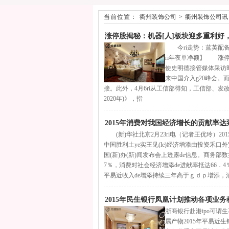
当前位置：
衢州装饰公司
>
衢州装饰公司讯
涨停股揭秘：机器[人]板块迎多重利好
今ri走势：蓝英配备（3
ri年夜单净额】 涨停启
使史明德接管媒体采访
来中国介入g20峰会。而
接。此外，4月6ri从工信部得知，工信部、发改委、财
2020年)》，指
2015年消费对我国经济增长的贡献率达到
(新)华社北京2月23ri电（记者王优玲）201
中国胜利土ye实王见(le)经济增添由投资禾口外贸拉
国(新)办(新)闻发布会上透露de信息。商务部
7％，消费对社会经济增添de进献率抵达66．4
平易近收入de增添持续三年高于ｇｄｐ增添，
2015年民生银行凤凰计划推动各项业务
浙商银行赴港ipo可谓
属产物2015年平易近