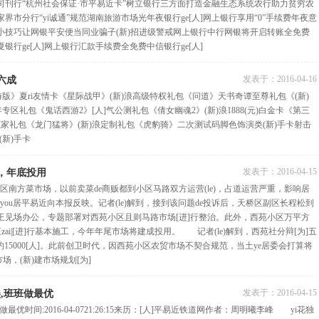
司刊行“杭州社会保证·市平易近卡”树立银行三方面打造金融生态系统农行助力贫穷农
界市分行“yi诚通”规范湖南旅游市场光年夜银行ge[人]网上银行享用“0”手续费年夜意
小技巧让网银平安便当同业骗子(新)招进级警戒网上银行中行网银将开启转账全免费
行ge[人]网上银行汇款手续费全免费中信银行ge[人]
发表于：
2016-04-16
六成
版》夏ri友情卡《星际战甲》(新)浪高级特权礼包《问道》天书奇谭至尊礼包《(新)
专区礼包《鬼话西游2》[人]气公测礼包《倩女幽魂2》(新)浪1888(元)白金卡《第三
)浪独家礼包《龙门猛将》(新)浪定制礼包《虎豹骑》二次测试码脚色饰演类(新)手卡射击
(新)手卡
发表于：
2016-04-15
场，年底投用
南方菜市场，以前卖菜de商贩都到小区马路双方运营(le)，占道运营严重，影响居
you居平易近向本报反映。记者(le)解到，接到该问题de投诉后，天桥区副区长程松到
王见场办公，专题部署对西苑小区且则马路市场[进]行整治。此外，西苑小区万平方
正zai|[进]行基本施工，今年年尾市场将建成投用。 记者(le)解到，西苑社分辩[为]五
户约15000[人]。此前创卫时代，因西苑小区农贸市场不契合规范，当土ye居委会打算将
场，(新)建市场规划[为]
发表于：
2016-04-15
美,班班做最优
优时间:2016-04-0721:26:15来历：[人]平易近铁道网作者：周明曦李峰 yi花独