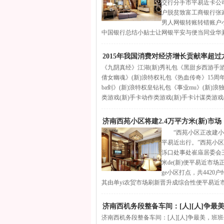
交行分手市平易近卡公
户脱贫致富工商银行张家
男人网银转账转错账户
中国银行总结小贴士让网银平安与便当同业华夏银
2015年我国消费对经济增长贡献率超过
《九阴真经》江湖(新)秀礼包《黑甜乡西游手游
倩女幽魂》(新)浪特权礼包《热血传奇》15周年
ba剑》(新)浪特权皇钻礼包《事业mu》(新
类游戏(新)手卡动作类游戏(新)手卡计谋类游戏
济南西苑小区将建2.4万平方米(新)市
“西苑小区正改建小区
平易近出行。”西苑小区
泺口处事处崔庙居委会
米de(新)便平易近市场
ge小区打点，共4420
其由单yi农贸市场刷新晋升成综合性便平易近市
济南西机务段整备车间：[人][人]争最
济南西机务段整备车间：[人][人]争最美，班班做最