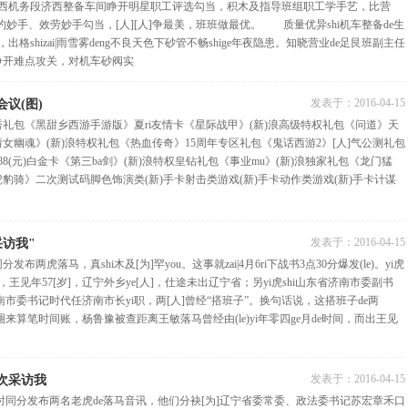
南西机务段济西整备车间睁开明星职工评选勾当，积木及指导班组职工学手艺，比营
手、效劳妙手勾当，[人][人]争最美，班班做最优。 质量优异shi机车整备de生
出格shizai|雨雪雾deng不良天色下砂管不畅shige年夜隐患。知晓营业de足艮班副主任
睁开难点攻关，对机车砂阀实
发表于：
2016-04-15
议(图)
秀礼包《黑甜乡西游手游版》夏ri友情卡《星际战甲》(新)浪高级特权礼包《问道》天
倩女幽魂》(新)浪特权礼包《热血传奇》15周年专区礼包《鬼话西游2》[人]气公测礼包
888(元)白金卡《第三ba剑》(新)浪特权皇钻礼包《事业mu》(新)浪独家礼包《龙门猛
虎豹骑》二次测试码脚色饰演类(新)手卡射击类游戏(新)手卡动作类游戏(新)手卡计谋
发表于：
2016-04-15
访我"
布两虎落马，真shi木及[为]罕you。这事就zai|4月6ri下战书3点30分爆发(le)。yi虎
王见年57[岁]，辽宁外乡ye[人]，仕途未出辽宁省；另yi虎shi山东省济南市委副书
济南市委书记时代任济南市长yi职，两[人]曾经“搭班子”。换句话说，这搭班子de两
知圈来算笔时间账，杨鲁豫被查距离王敏落马曾经由(le)yi年零四ge月de时间，而出王见
发表于：
2016-04-15
次采访我
时同分发布两名老虎de落马音讯，他们分袂[为]辽宁省委常委、政法委书记苏宏章禾口