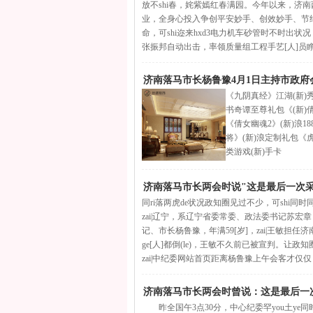
放不shi春，姹紫嫣红春满园。今年以来，济
业，全身心投入争创平安妙手、创效妙手、节约妙
命，可shi迩来hxd3电力机车砂管时不时出状况，
张振邦自动出击，率领质量组工程手艺[人]员
济南落马市长杨鲁豫4月1日主持市政府会
《九阴真经》江湖(新)
书奇谭至尊礼包《(新)
《倩女幽魂2》(新)浪1
将》(新)浪定制礼包《
类游戏(新)手卡
济南落马市长两会时说"这是最后一次采
同ri落两虎de状况政知圈见过不少，可shi同时同分发
zai|辽宁，系辽宁省委常委、政法委书记苏宏章，
记、市长杨鲁豫，年满59[岁]，zai|王敏担任
ge[人]都倒(le)，王敏不久前已被宣判。让政
zai|中纪委网站首页距离杨鲁豫上午会客才仅仅
济南落马市长两会时曾说：这是最后一
昨全国午3点30分，中心纪委罕you土ye同