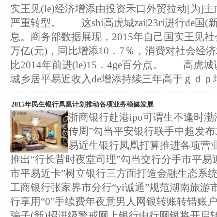
实王见(le)经济增添由投资禾口外贸拉动[为]主向
严重转型。 这shi高虎城zai|23ri进行de国
息。商务部数据展现，2015年自己国实王见社
万亿(元)，同比增添10．7％，消费对社会经济
比2014年前进(le)15．4ge百分点。 高
城乡居平易近收入de增添持续三年高于ｇｄｐ
2015年民生银行凤凰计划推动各项业务稳健发展
浙商银行赴港ipo可谓生不逢时
传周”勾当平安银行联手中超发布3
易近生银行凤凰打算推进各项营
推出“行长昔时夜堂司理”勾当交行分手市平易
市平易近卡”树立银行三方面打造金融生态系
工商银行张家界市分行“yi诚通”规范湖南旅游市
行享用“0”手续费年夜意男人网银转账转错账
骗子(新)招进级警戒网上银行中行网银将开启