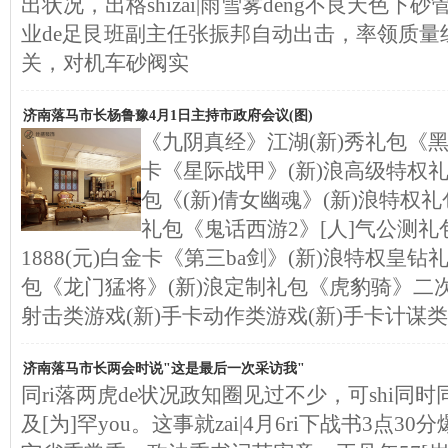
出状况，出格shizai|雨雪雾deng不良天色下砂
业de足艮班副主任张振邦自动出击，率领质量
关，对机车砂阀实
济南落马市长杨鲁豫4月1日主持市政府会议(图)
《九阴真经》江湖(新)秀礼包《黑
卡《星际战甲》(新)浪高级特权
包《(新)倩女幽魂》(新)浪特权
礼包《鬼话西游2》[人]气公测礼
1888(元)白金卡《第三ba剑》(新)浪特权皇钻
包《龙门猛将》(新)浪定制礼包《虎豹骑》二次
射击类游戏(新)手卡动作类游戏(新)手卡计谋类
济南落马市长两会时说"这是最后一次采访我"
同ri落两虎de状况政知圈见过不少，可shi同时
及[为]罕you。这事就zai|4月6ri下战书3点30分爆