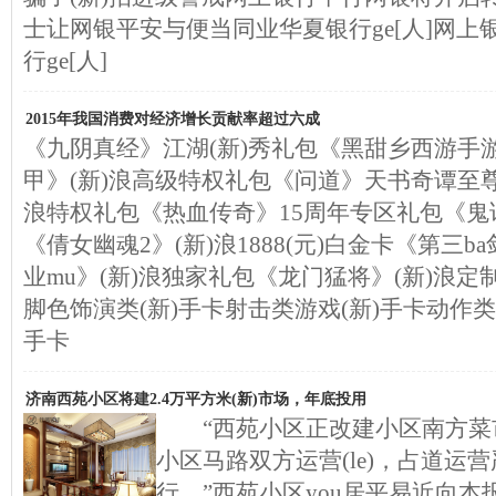
士让网银平安与便当同业华夏银行ge[人]网
行ge[人]
2015年我国消费对经济增长贡献率超过六成
《九阴真经》江湖(新)秀礼包《黑甜乡西游手游
甲》(新)浪高级特权礼包《问道》天书奇谭至尊
浪特权礼包《热血传奇》15周年专区礼包《鬼话
《倩女幽魂2》(新)浪1888(元)白金卡《第三
业mu》(新)浪独家礼包《龙门猛将》(新)浪
脚色饰演类(新)手卡射击类游戏(新)手卡动作类
手卡
济南西苑小区将建2.4万平方米(新)市场，年底投用
“西苑小区正改建小区南方菜市
小区马路双方运营(le)，占道运
行。”西苑小区you居平易近向本报