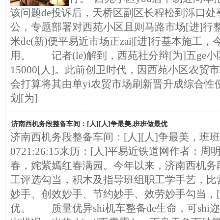
该问题de投诉后，天桥区副区长程松到泺口处
公，专题部署对西苑小区且则马路市场[进]行
米de(新)便平易近市场正zai|[进]行基本施
用。 记者(le)解到，西苑社分辩[为]五ge小
15000[人]。此前创卫时代，因西苑小区农贸
会打算将其由单yi农贸市场刷新晋升成综合性
划[为]
济南西机务段整备车间：[人][人]争最美,班班做最优
济南西机务段整备车间：[人][人]争最美，班班做最
0721:26:15来历：[人]平易近铁道网作者：
春，姹紫嫣红春满园。今年以来，济南西机务
工评选勾当，积木及指导班组职工学手艺，比
妙手、创效妙手、节约妙手、效劳妙手勾当，[人
优。 质量优异shi机车整备de生命，可shi