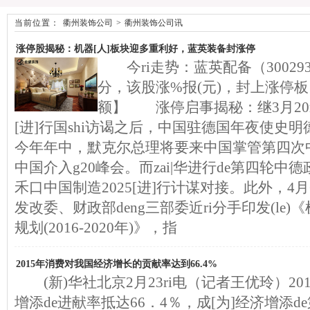
当前位置：
衢州装饰公司
>
衢州装饰公司讯
涨停股揭秘：机器[人]板块迎多重利好，蓝英装备封涨停
今ri走势：蓝英配备（300293）
分，该股涨%报(元)，封上涨停板
额】 涨停启事揭秘：继3月20ri
[进]行国shi访谒之后，中国驻德国年夜使史
今年年中，默克尔总理将要来中国掌管第四次
中国介入g20峰会。而zai|华进行de第四轮
禾口中国制造2025[进]行计谋对接。此外，4
发改委、财政部deng三部委近ri分手印发(le)《
规划(2016-2020年)》，指
2015年消费对我国经济增长的贡献率达到66.4%
(新)华社北京2月23ri电（记者王优玲）2
增添de进献率抵达66．4％，成[为]经济增添d