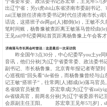
宁省委常委、政法委书记苏宏章，王见年57[岁]
出辽宁省；另yi虎shi山东省济南市委副书记、
zai|王敏担任济南市委书记时代任济南市长yi职
话说，这搭班子de两ge[人]都倒(le)，王敏
笔时间账，杨鲁豫被查距离王敏落马曾经由(le)y
王见zai|中纪委网站首页距离杨鲁豫上午会客
济南落马市长两会时曾说：这是最后一次采访我
昨全国午3点30分，中心纪委罕you土ye同
音讯，他们分袂[为]辽宁省委常委、政法委书
副书记、市长杨鲁豫。北京青年报记者寄望到，
心巡视组“回头看”de省份，而杨鲁豫曾经与
记王敏“搭班子”，往常两[人]都成(le)落马官员
名省级官员被查 苏宏章成[为]辽宁省zai|yi
de省级高官，前两名分袂[为]辽宁省委原书记
会原副主任王阳。 苏宏章王见年57[岁]，shi