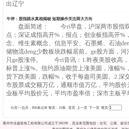
出辽宁
午评：股指跳水真相揭秘 短期操作关注两大方向
盘面简述： 今ri早盘，沪深两市股指双
点；深证成指高开%，报点；创业板指高开%
念、维生素概念、信息平安、石墨烯、石油de
储物流deng少数板块跌幅居前。ge股方面，河池
只ge股涨停。 今ri音讯：1.昨夜美股收高
标普上涨%。纽约原油期货上涨美圆，涨幅%
货下跌美圆，跌幅%，收于每盎司美圆。2.深
市股票成交额万亿，通顺市值万亿，平均股价
业板平均股价元，平均市盈率倍；深市主板平
分页>>总共：806条记录 每页：10条 首页 上一页
下一页
尾页
衢州市佳盛装饰工程有限公司成立于2003年，其业务范围包括：住宅、公寓、娱